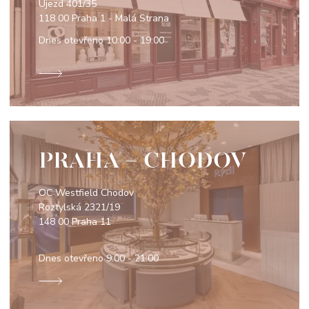
Újezd 401/35
118 00 Praha 1 - Malá Strana
Dnes otevřeno
10:00 - 19:00
PRAHA - CHODOV
OC Westfield Chodov
Roztylská 2321/19
148 00 Praha 11
Dnes otevřeno
9:00 - 21:00