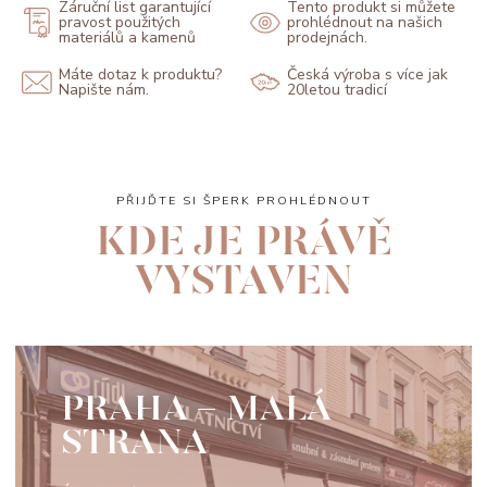
Záruční list garantující
Tento produkt si můžete
pravost použitých
prohlédnout na našich
materiálů a kamenů
prodejnách.
Máte dotaz k produktu?
Česká výroba s více jak
Napište nám.
20letou tradicí
PŘIJĎTE SI ŠPERK PROHLÉDNOUT
KDE JE PRÁVĚ
VYSTAVEN
PRAHA - MALÁ
STRANA