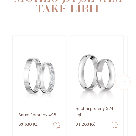
TAKÉ LÍBIT
Snubní prsteny 924 -
Snubní prsteny 498
light
S
69 630 Kč
31 260 Kč
5