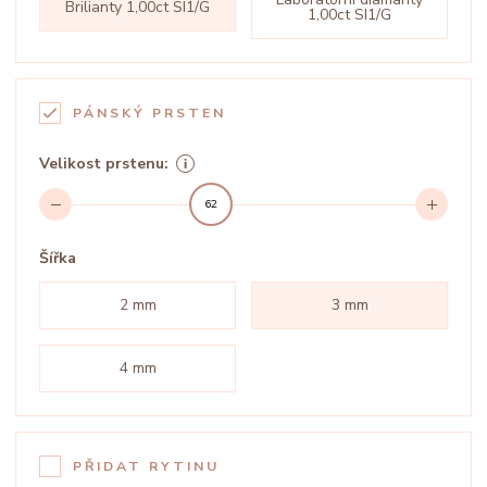
Brilianty 1,00ct SI1/G
1,00ct SI1/G
PÁNSKÝ PRSTEN
Velikost prstenu:
62
Šířka
2 mm
3 mm
4 mm
PŘIDAT RYTINU