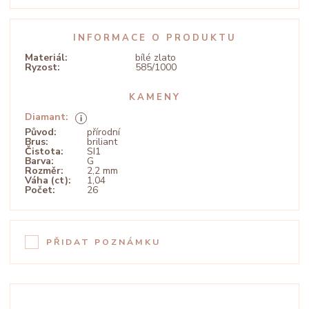
INFORMACE O PRODUKTU
Materiál:
bílé zlato
Ryzost:
585/1000
KAMENY
Diamant:
Původ:
přírodní
Brus:
briliant
Čistota:
SI1
Barva:
G
Rozměr:
2,2 mm
Váha (ct):
1,04
Počet:
26
PŘIDAT POZNÁMKU