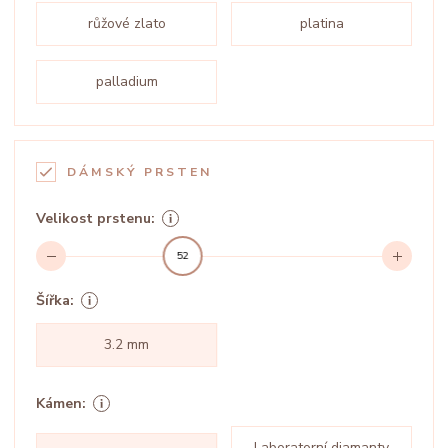
růžové zlato
platina
palladium
DÁMSKÝ PRSTEN
Velikost prstenu:
52
Šířka:
3.2 mm
Kámen:
Laboratorní diamanty