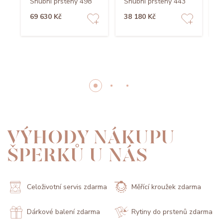
Snubní prsteny 498
Snubní prsteny 443
S
69 630 Kč
38 180 Kč
3
VÝHODY NÁKUPU
ŠPERKŮ U NÁS
Celoživotní servis zdarma
Měřící kroužek zdarma
Dárkové balení zdarma
Rytiny do prstenů zdarma