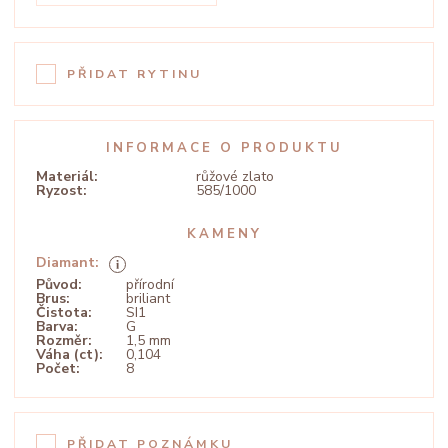
PŘIDAT RYTINU
INFORMACE O PRODUKTU
Materiál:
růžové zlato
Ryzost:
585/1000
KAMENY
Diamant:
Původ:
přírodní
Brus:
briliant
Čistota:
SI1
Barva:
G
Rozměr:
1,5 mm
Váha (ct):
0,104
Počet:
8
PŘIDAT POZNÁMKU