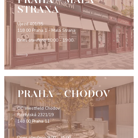
STRANA
Újezd 401/35
118 00 Praha 1 - Malá Strana
Dnes otevřeno
10:00 - 19:00
PRAHA - CHODOV
OC Westfield Chodov
Roztylská 2321/19
148 00 Praha 11
Dnes otevřeno
9:00 - 21:00