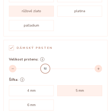
růžové zlato
platina
palladium
DÁMSKÝ PRSTEN
Velikost prstenu:
52
Šířka:
4 mm
5 mm
6 mm