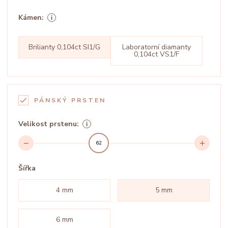
Kámen:
Brilianty 0,104ct SI1/G
Laboratorní diamanty
0,104ct VS1/F
PÁNSKÝ PRSTEN
Velikost prstenu:
62
Šířka
4 mm
5 mm
6 mm