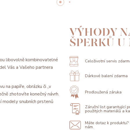
VÝHODY N
ŠPERKŮ U
ou libovolně kombinovatelné
Celoživotní servis zdarm
model Vás a Vašeho partnera
Dárkové balení zdarma
vu na papíře, obrázku či „v
Prodloužená záruka
ečně zhotovíte konečný návrh.
í modely snubních prstenů
Záruční list garantující 
použitých materiálů a 
Máte dotaz k produktu?
nám.