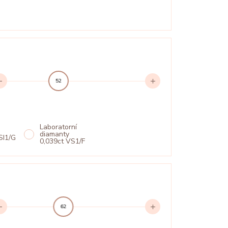
52
Laboratorní
diamanty
SI1/G
0,039ct VS1/F
62