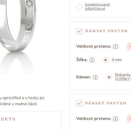
kombinované
bílé/růžové
DÁMSKÝ PRSTEN
Velikost prstenu:
Šířka:
4 mm
Brilianty
Kámen:
0,039ct 
u uprostřed a v lesku po
PÁNSKÝ PRSTEN
stěné v matné části.
Velikost prstenu:
DUKTU