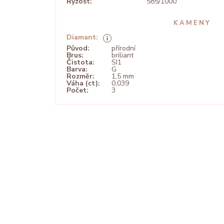
Ryzost:
585/1000
KAMENY
Diamant:
Původ:
přírodní
Brus:
briliant
Čistota:
SI1
Barva:
G
Rozměr:
1,5 mm
Váha (ct):
0,039
Počet:
3