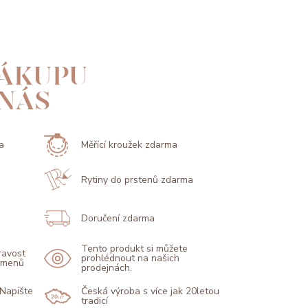
ÁKUPU
 NÁS
a
Měřící kroužek zdarma
Rytiny do prstenů zdarma
Doručení zdarma
Tento produkt si můžete
pravost
prohlédnout na našich
kamenů
prodejnách.
 Napište
Česká výroba s více jak 20letou
tradicí