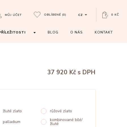
OBLÍBENÉ
(0)
0 KČ
MŮJ ÚČET
CZ
PŘÍLEŽITOSTI
BLOG
O NÁS
KONTAKT
37 920 Kč
s DPH
žluté zlato
růžové zlato
kombinované bílé/
palladium
žluté