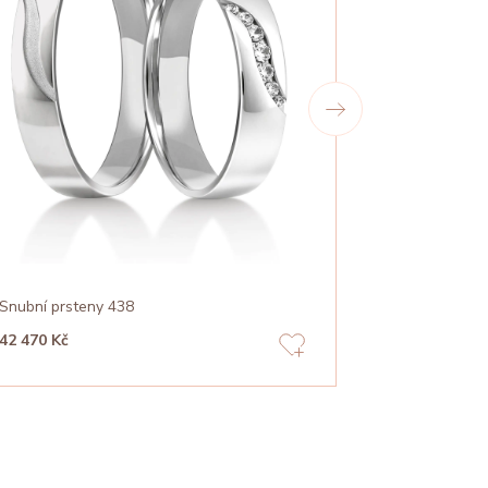
Snubní prsteny 438
Snubní prste
42 470 Kč
55 840 Kč