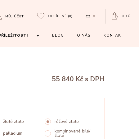
OBLÍBENÉ
(0)
0 KČ
MŮJ ÚČET
CZ
PŘÍLEŽITOSTI
BLOG
O NÁS
KONTAKT
55 840 Kč
s DPH
žluté zlato
růžové zlato
kombinované bílé/
palladium
žluté