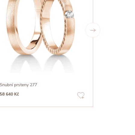
Snubní prsteny 277
Snubní prste
58 640 Kč
47 150 Kč