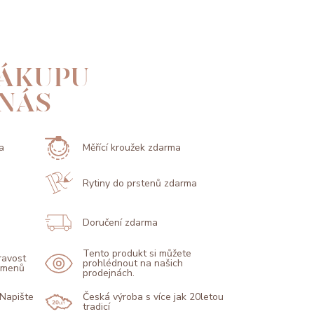
ÁKUPU
 NÁS
a
Měřící kroužek zdarma
Rytiny do prstenů zdarma
Doručení zdarma
Tento produkt si můžete
pravost
prohlédnout na našich
kamenů
prodejnách.
 Napište
Česká výroba s více jak 20letou
tradicí