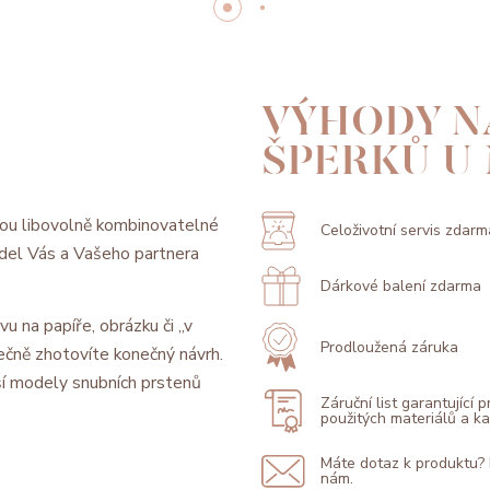
VÝHODY N
ŠPERKŮ U
ou libovolně kombinovatelné
Celoživotní servis zdarm
model Vás a Vašeho partnera
Dárkové balení zdarma
vu na papíře, obrázku či „v
Prodloužená záruka
ečně zhotovíte konečný návrh.
í modely snubních prstenů
Záruční list garantující 
použitých materiálů a 
Máte dotaz k produktu?
nám.