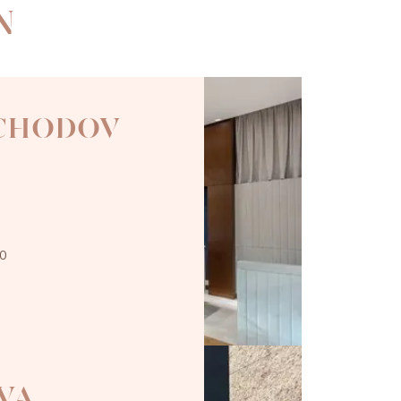
N
 CHODOV
00
VA