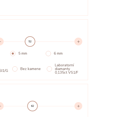
52
5 mm
6 mm
Laboratorní
Bez kamene
diamanty
SI1/G
0,135ct VS1/F
62