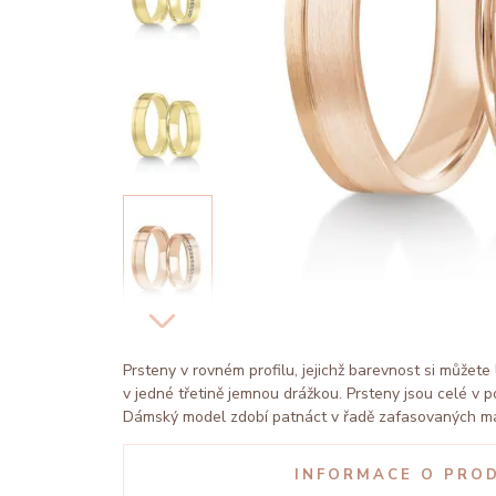
Prsteny v rovném profilu, jejichž barevnost si můžete 
v jedné třetině jemnou drážkou. Prsteny jsou celé v
Dámský model zdobí patnáct v řadě zafasovaných m
INFORMACE O PRO