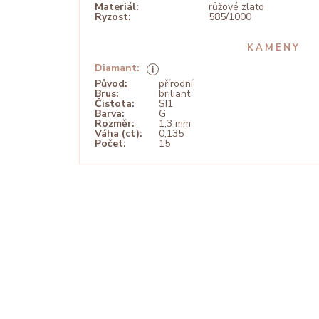
Materiál:
růžové zlato
Ryzost:
585/1000
KAMENY
Diamant:
Původ:
přírodní
Brus:
briliant
Čistota:
SI1
Barva:
G
Rozměr:
1,3 mm
Váha (ct):
0,135
Počet:
15