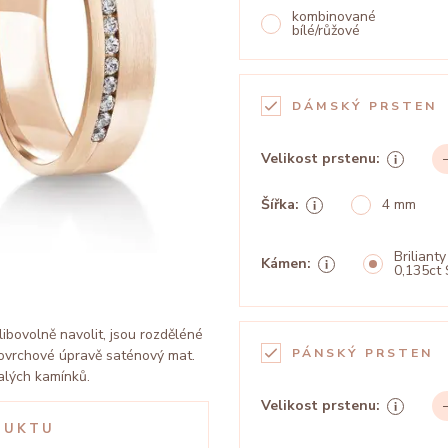
kombinované
bílé/růžové
DÁMSKÝ PRSTEN
Velikost prstenu:
Šířka:
4 mm
Brilianty
Kámen:
0,135ct 
libovolně navolit, jsou rozděléné
PÁNSKÝ PRSTEN
 povrchové úpravě saténový mat.
alých kamínků.
Velikost prstenu:
DUKTU