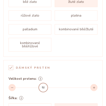
bílé zlato
žluté zlato
růžové zlato
platina
palladium
kombinované bílé/žluté
kombinované
bílé/růžové
DÁMSKÝ PRSTEN
Velikost prstenu:
52
Šířka: