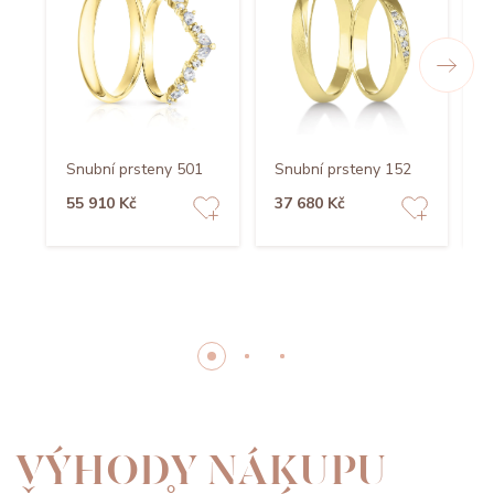
Snubní prsteny 501
Snubní prsteny 152
S
55 910 Kč
37 680 Kč
5
VÝHODY NÁKUPU