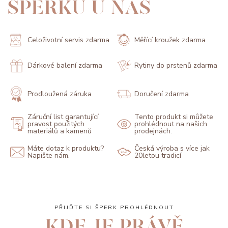
ŠPERKŮ U NÁS
Celoživotní servis zdarma
Měřící kroužek zdarma
Dárkové balení zdarma
Rytiny do prstenů zdarma
Prodloužená záruka
Doručení zdarma
Záruční list garantující
Tento produkt si můžete
pravost použitých
prohlédnout na našich
materiálů a kamenů
prodejnách.
Máte dotaz k produktu?
Česká výroba s více jak
Napište nám.
20letou tradicí
PŘIJĎTE SI ŠPERK PROHLÉDNOUT
KDE JE PRÁVĚ