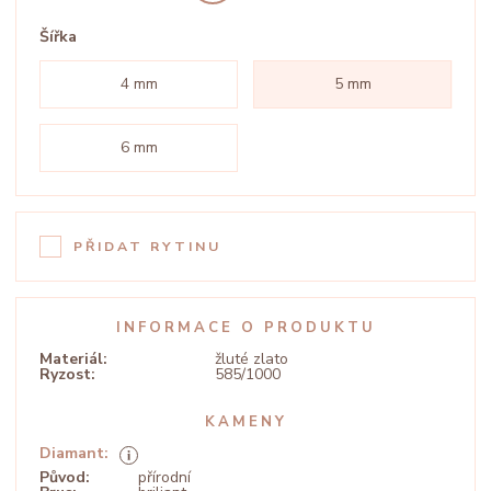
Šířka
4 mm
5 mm
6 mm
PŘIDAT RYTINU
INFORMACE O PRODUKTU
Materiál:
žluté zlato
Ryzost:
585/1000
KAMENY
Diamant:
Původ:
přírodní