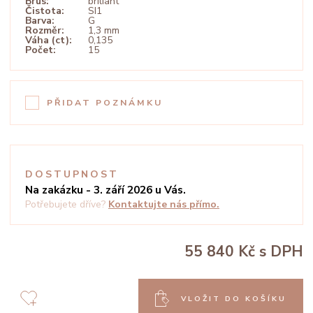
Brus:
briliant
Čistota:
SI1
Barva:
G
Rozměr:
1,3 mm
Váha (ct):
0,135
Počet:
15
PŘIDAT POZNÁMKU
DOSTUPNOST
Na zakázku - 3. září 2026 u Vás.
Potřebujete dříve?
Kontaktujte nás přímo.
55 840 Kč
s DPH
VLOŽIT DO KOŠÍKU