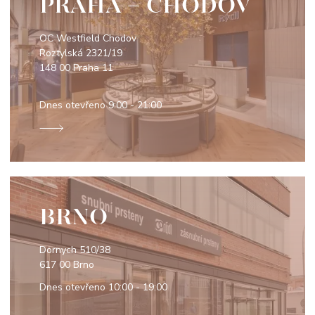
PRAHA - CHODOV
OC Westfield Chodov
Roztylská 2321/19
148 00 Praha 11
Dnes otevřeno
9:00 - 21:00
BRNO
Dornych 510/38
617 00 Brno
Dnes otevřeno
10:00 - 19:00