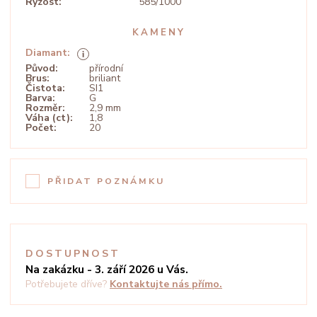
Ryzost:
585/1000
KAMENY
Diamant:
Původ:
přírodní
Brus:
briliant
Čistota:
SI1
Barva:
G
Rozměr:
2,9 mm
Váha (ct):
1,8
Počet:
20
PŘIDAT POZNÁMKU
DOSTUPNOST
Na zakázku - 3. září 2026 u Vás.
Potřebujete dříve?
Kontaktujte nás přímo.