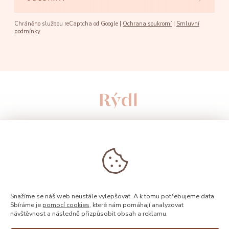
Chráněno službou reCaptcha od Google |
Ochrana soukromí
|
Smluvní
podmínky
Snažíme se náš web neustále vylepšovat. A k tomu potřebujeme data.
Sbíráme je
pomocí cookies
, které nám pomáhají analyzovat
návštěvnost a následně přizpůsobit obsah a reklamu.
© 2026, Rýdl