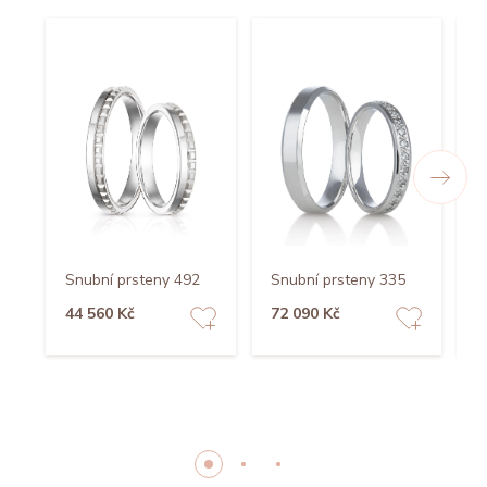
Snubní prsteny 492
Snubní prsteny 335
S
44 560 Kč
72 090 Kč
5