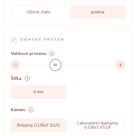
růžové zlato
platina
DÁMSKÝ PRSTEN
Velikost prstenu:
52
Šířka:
4 mm
Kámen:
Laboratorní diamanty
Brilianty 0,156ct SI1/G
0,156ct VS1/F