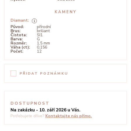
KAMENY
Diamant:
Původ:
přírodní
Brus:
briliant
Čistota:
SI1
Barva:
G
Rozměr:
1,5 mm
Váha (ct):
0,156
Počet:
12
PŘIDAT POZNÁMKU
DOSTUPNOST
Na zakázku - 10. září 2026 u Vás.
Potřebujete dříve?
Kontaktujte nás přímo.