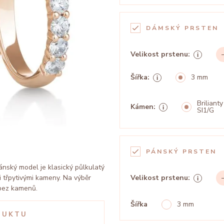
DÁMSKÝ PRSTEN
Velikost prstenu:
Šířka:
3 mm
Brilianty
Kámen:
SI1/G
PÁNSKÝ PRSTEN
nský model je klasický půlkulatý
 třpytivými kameny. Na výběr
Velikost prstenu:
 bez kamenů.
Šířka
3 mm
DUKTU