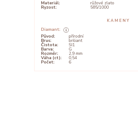
Materiál:
růžové zlato
Ryzost:
585/1000
KAMENY
Diamant:
Původ:
přírodní
Brus:
briliant
Čistota:
SI1
Barva:
G
Rozměr:
2,9 mm
Váha (ct):
0,54
Počet:
6