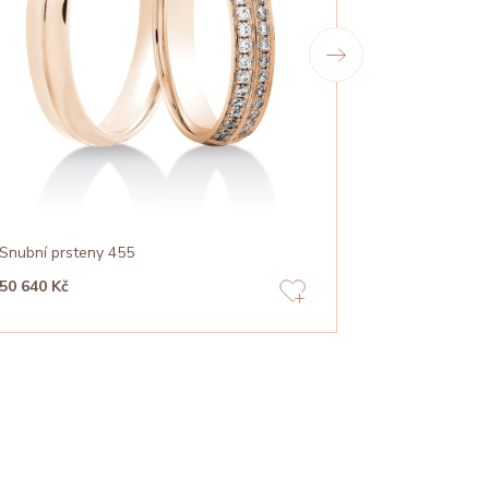
Snubní prsteny 455
Snubní prste
50 640 Kč
55 070 Kč