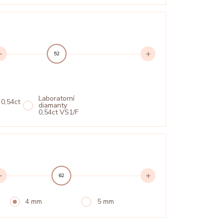
52
Laboratorní
 0,54ct
diamanty
0,54ct VS1/F
62
4 mm
5 mm