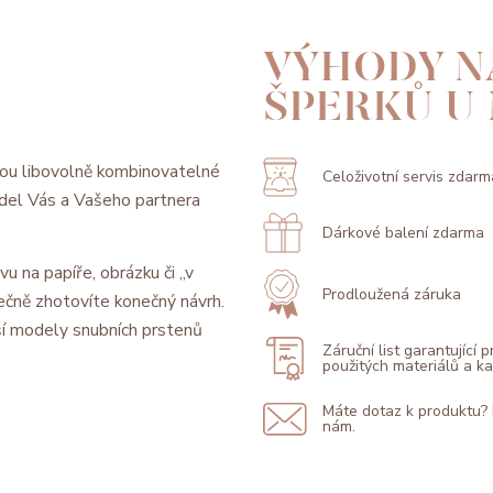
VÝHODY N
ŠPERKŮ U
ou libovolně kombinovatelné
Celoživotní servis zdarm
model Vás a Vašeho partnera
Dárkové balení zdarma
vu na papíře, obrázku či „v
Prodloužená záruka
ečně zhotovíte konečný návrh.
í modely snubních prstenů
Záruční list garantující 
použitých materiálů a 
Máte dotaz k produktu?
nám.