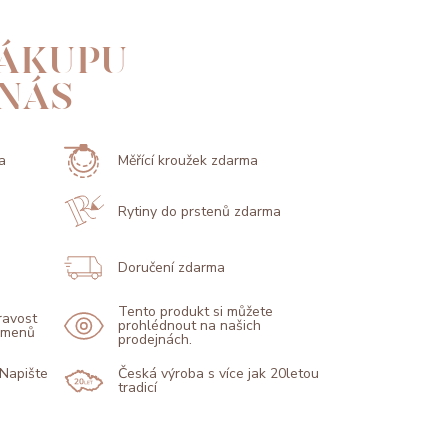
ÁKUPU
 NÁS
a
Měřící kroužek zdarma
Rytiny do prstenů zdarma
Doručení zdarma
Tento produkt si můžete
pravost
prohlédnout na našich
kamenů
prodejnách.
 Napište
Česká výroba s více jak 20letou
tradicí