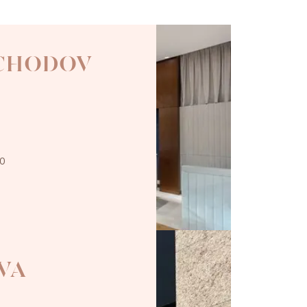
 CHODOV
00
VA