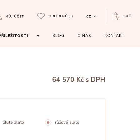
OBLÍBENÉ
(0)
0 KČ
MŮJ ÚČET
CZ
PŘÍLEŽITOSTI
BLOG
O NÁS
KONTAKT
64 570 Kč
s DPH
žluté zlato
růžové zlato