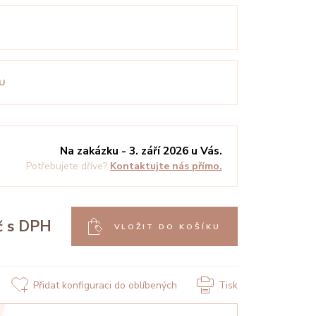
U
Na zakázku - 3. září 2026 u Vás.
Potřebujete dříve?
Kontaktujte nás přímo.
č
s DPH
VLOŽIT DO KOŠÍKU
Přidat konfiguraci do oblíbených
Tisk