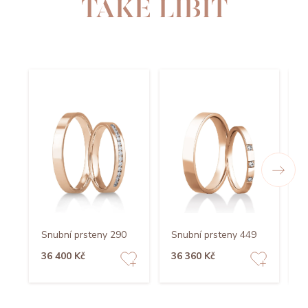
TAKÉ LÍBIT
Snubní prsteny 290
Snubní prsteny 449
S
36 400 Kč
36 360 Kč
4