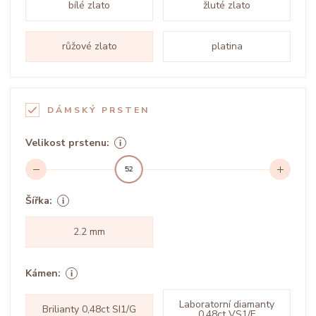
bílé zlato
žluté zlato
růžové zlato
platina
DÁMSKÝ PRSTEN
Velikost prstenu:
52
Šířka:
2.2 mm
Kámen:
Laboratorní diamanty
Brilianty 0,48ct SI1/G
0,48ct VS1/F