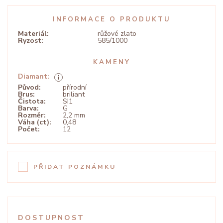
INFORMACE O PRODUKTU
Materiál:
růžové zlato
Ryzost:
585/1000
KAMENY
Diamant:
Původ:
přírodní
Brus:
briliant
Čistota:
SI1
Barva:
G
Rozměr:
2,2 mm
Váha (ct):
0,48
Počet:
12
PŘIDAT POZNÁMKU
DOSTUPNOST