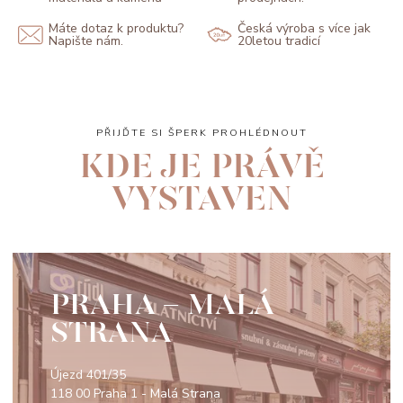
Máte dotaz k produktu?
Česká výroba s více jak
Napište nám.
20letou tradicí
PŘIJĎTE SI ŠPERK PROHLÉDNOUT
KDE JE PRÁVĚ
VYSTAVEN
PRAHA - MALÁ
STRANA
Újezd 401/35
118 00 Praha 1 - Malá Strana