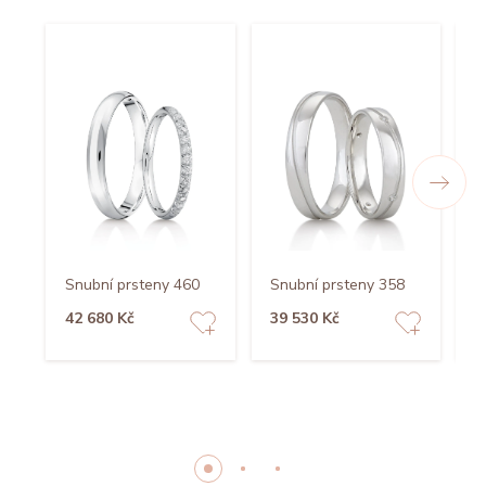
Snubní prsteny 460
Snubní prsteny 358
S
42 680 Kč
39 530 Kč
5