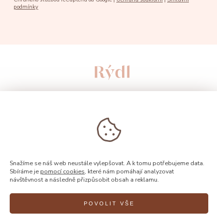
podmínky
Snažíme se náš web neustále vylepšovat. A k tomu potřebujeme data.
Sbíráme je
pomocí cookies
, které nám pomáhají analyzovat
návštěvnost a následně přizpůsobit obsah a reklamu.
© 2026, Rýdl
POVOLIT VŠE