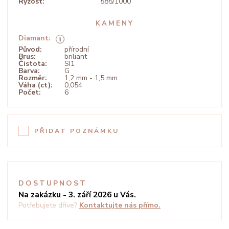
Ryzost:
585/1000
KAMENY
Diamant:
Původ:
přírodní
Brus:
briliant
Čistota:
SI1
Barva:
G
Rozměr:
1,2 mm - 1,5 mm
Váha (ct):
0,054
Počet:
6
PŘIDAT POZNÁMKU
DOSTUPNOST
Na zakázku - 3. září 2026 u Vás.
Potřebujete dříve?
Kontaktujte nás přímo.