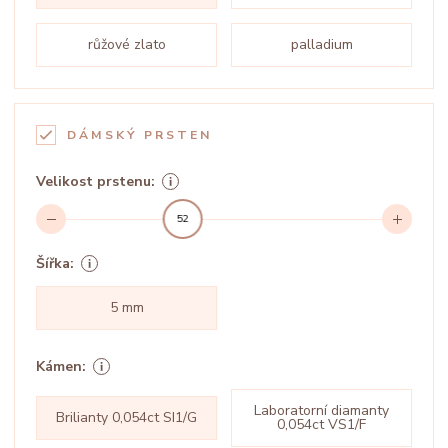
růžové zlato
palladium
DÁMSKÝ PRSTEN
Velikost prstenu:
52
Šířka:
5 mm
Kámen:
Laboratorní diamanty
Brilianty 0,054ct SI1/G
0,054ct VS1/F