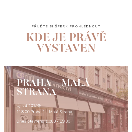
PŘIJĎTE SI ŠPERK PROHLÉDNOUT
KDE JE PRÁVĚ
VYSTAVEN
PRAHA - MALÁ
STRANA
Újezd 401/35
118 00 Praha 1 - Malá Strana
Dnes otevřeno
10:00 - 19:00