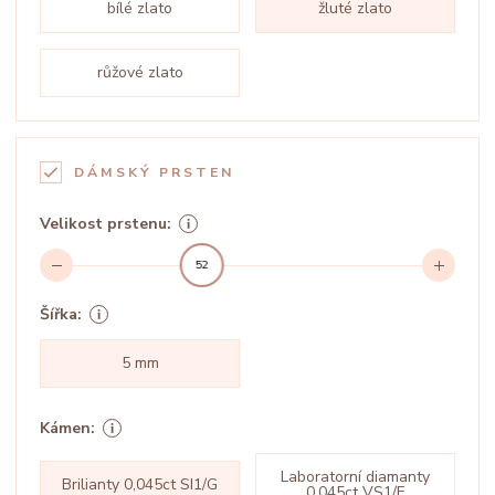
bílé zlato
žluté zlato
růžové zlato
DÁMSKÝ PRSTEN
Velikost prstenu:
52
Šířka:
5 mm
Kámen:
Laboratorní diamanty
Brilianty 0,045ct SI1/G
0,045ct VS1/F