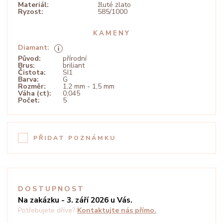
Materiál:
žluté zlato
Ryzost:
585/1000
KAMENY
Diamant:
Původ:
přírodní
Brus:
briliant
Čistota:
SI1
Barva:
G
Rozměr:
1,2 mm - 1,5 mm
Váha (ct):
0,045
Počet:
5
PŘIDAT POZNÁMKU
DOSTUPNOST
Na zakázku - 3. září 2026 u Vás.
Potřebujete dříve?
Kontaktujte nás přímo.