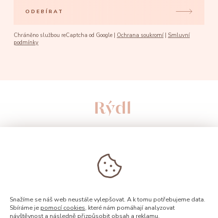
ODEBÍRAT
Chráněno službou reCaptcha od Google |
Ochrana soukromí
|
Smluvní
podmínky
Snažíme se náš web neustále vylepšovat. A k tomu potřebujeme data.
Sbíráme je
pomocí cookies
, které nám pomáhají analyzovat
návštěvnost a následně přizpůsobit obsah a reklamu.
© 2026, Rýdl