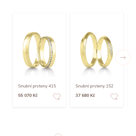
Snubní prsteny 415
Snubní prsteny 152
S
55 070 Kč
37 680 Kč
7