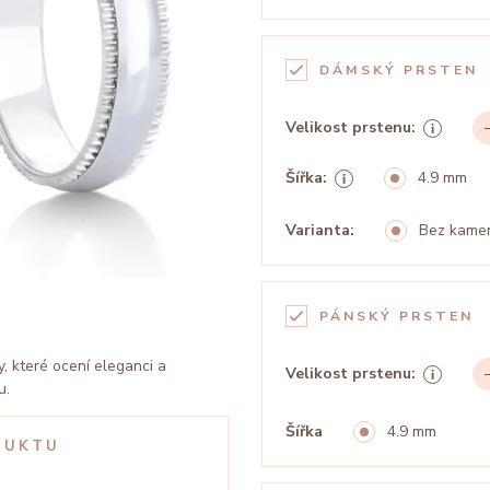
DÁMSKÝ PRSTEN
Velikost prstenu:
Šířka:
4.9 mm
Varianta:
Bez kame
PÁNSKÝ PRSTEN
y, které ocení eleganci a
Velikost prstenu:
u.
Šířka
4.9 mm
DUKTU