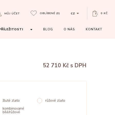
OBLÍBENÉ
(0)
0 KČ
MŮJ ÚČET
CZ
PŘÍLEŽITOSTI
BLOG
O NÁS
KONTAKT
52 710 Kč
s DPH
žluté zlato
růžové zlato
kombinované
bílé/růžové