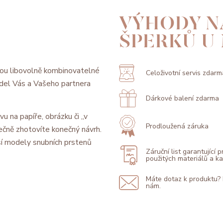
VÝHODY N
ŠPERKŮ U
ou libovolně kombinovatelné
Celoživotní servis zdarm
model Vás a Vašeho partnera
Dárkové balení zdarma
vu na papíře, obrázku či „v
Prodloužená záruka
ečně zhotovíte konečný návrh.
í modely snubních prstenů
Záruční list garantující 
použitých materiálů a 
Máte dotaz k produktu?
nám.