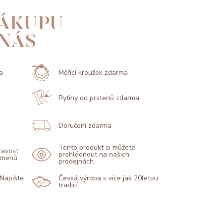
ÁKUPU
 NÁS
a
Měřící kroužek zdarma
Rytiny do prstenů zdarma
Doručení zdarma
Tento produkt si můžete
pravost
prohlédnout na našich
kamenů
prodejnách.
 Napište
Česká výroba s více jak 20letou
tradicí