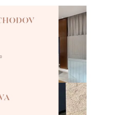
 CHODOV
00
VA