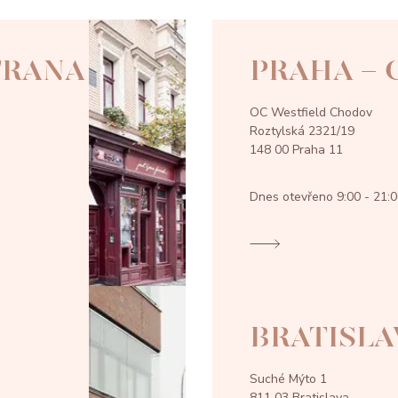
TRANA
PRAHA -
OC Westfield Chodov
Roztylská 2321/19
148 00 Praha 11
Dnes otevřeno
9:00 - 21:
BRATISLA
Suché Mýto 1
811 03 Bratislava