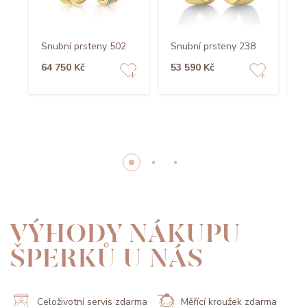
Snubní prsteny 502
Snubní prsteny 238
S
64 750 Kč
53 590 Kč
2
VÝHODY NÁKUPU
ŠPERKŮ U NÁS
Celoživotní servis zdarma
Měřící kroužek zdarma