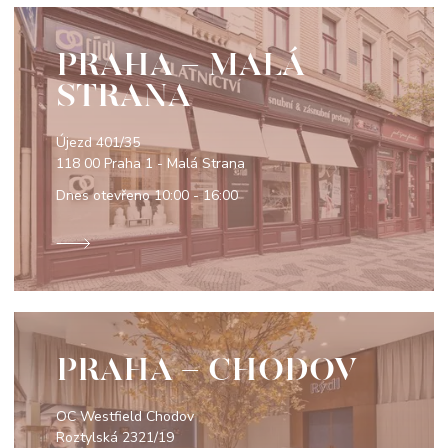
PRAHA - MALÁ
STRANA
Újezd 401/35
118 00 Praha 1 - Malá Strana
Dnes otevřeno
10:00 - 16:00
PRAHA - CHODOV
OC Westfield Chodov
Roztylská 2321/19