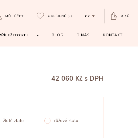
OBLÍBENÉ
(0)
0 KČ
MŮJ ÚČET
CZ
PŘÍLEŽITOSTI
BLOG
O NÁS
KONTAKT
42 060 Kč
s DPH
žluté zlato
růžové zlato