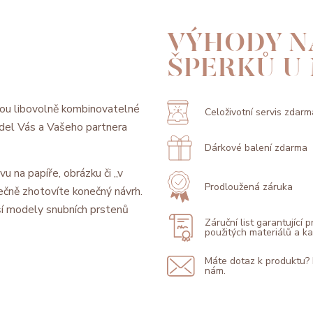
VÝHODY N
ŠPERKŮ U
ou libovolně kombinovatelné
Celoživotní servis zdarm
model Vás a Vašeho partnera
Dárkové balení zdarma
vu na papíře, obrázku či „v
Prodloužená záruka
ečně zhotovíte konečný návrh.
í modely snubních prstenů
Záruční list garantující 
použitých materiálů a 
Máte dotaz k produktu?
nám.