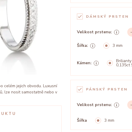
DÁMSKÝ PRSTEN
Velikost prstenu:
Šířka:
3 mm
Brilianty
Kámen:
0,135ct 
o celém jejich obvodu. Luxusní
PÁNSKÝ PRSTEN
tů, lze nosit samostatně nebo v
Velikost prstenu:
DUKTU
Šířka
3 mm