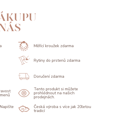
ÁKUPU
 NÁS
a
Měřící kroužek zdarma
Rytiny do prstenů zdarma
Doručení zdarma
Tento produkt si můžete
pravost
prohlédnout na našich
kamenů
prodejnách.
 Napište
Česká výroba s více jak 20letou
tradicí