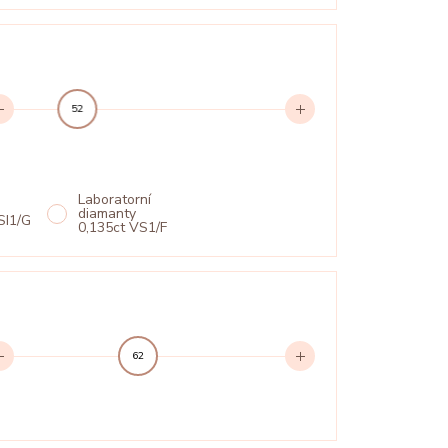
52
Laboratorní
diamanty
SI1/G
0,135ct VS1/F
62