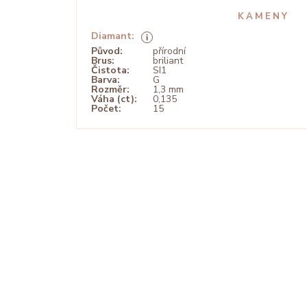
KAMENY
Diamant:
Původ:
přírodní
Brus:
briliant
Čistota:
SI1
Barva:
G
Rozměr:
1,3 mm
Váha (ct):
0,135
Počet:
15