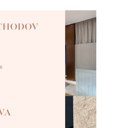
 CHODOV
00
VA