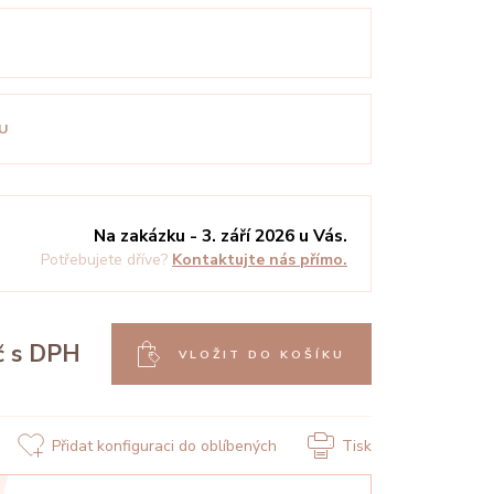
U
Na zakázku - 3. září 2026 u Vás.
Potřebujete dříve?
Kontaktujte nás přímo.
č
s DPH
VLOŽIT DO KOŠÍKU
Přidat konfiguraci do oblíbených
Tisk