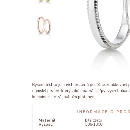
Rysem těchto jemných prstenů je něžné zoubkování p
dámský prsten, který zdobí patnáct třpytivých brilian
kombinaci se zásnubním prstenem.
INFORMACE O PRO
Materiál:
bílé zlato
Ryzost:
585/1000