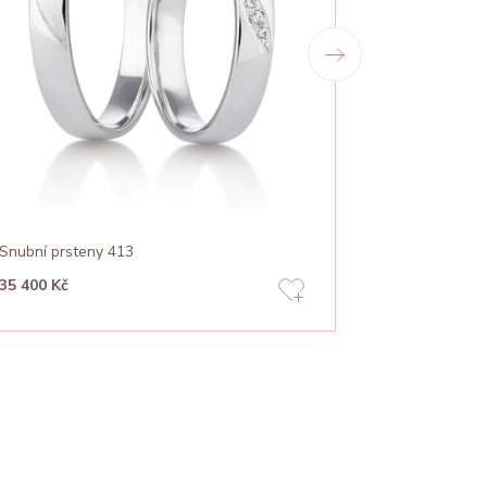
Snubní prsteny 413
Snubní prste
35 400 Kč
23 480 Kč