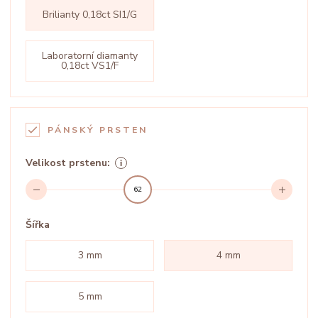
Brilianty 0,18ct SI1/G
Laboratorní diamanty
0,18ct VS1/F
PÁNSKÝ PRSTEN
Velikost prstenu:
62
Šířka
3 mm
4 mm
5 mm