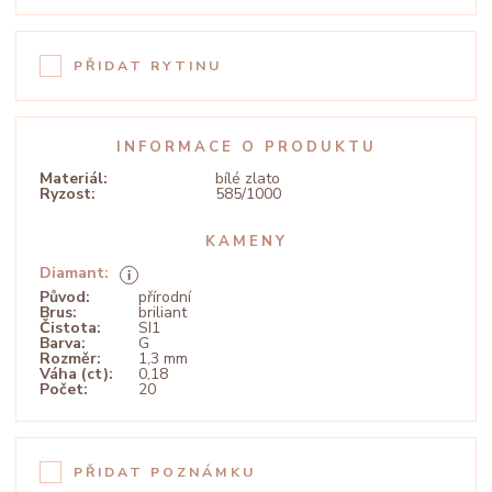
PŘIDAT RYTINU
INFORMACE O PRODUKTU
Materiál:
bílé zlato
Ryzost:
585/1000
KAMENY
Diamant:
Původ:
přírodní
Brus:
briliant
Čistota:
SI1
Barva:
G
Rozměr:
1,3 mm
Váha (ct):
0,18
Počet:
20
PŘIDAT POZNÁMKU