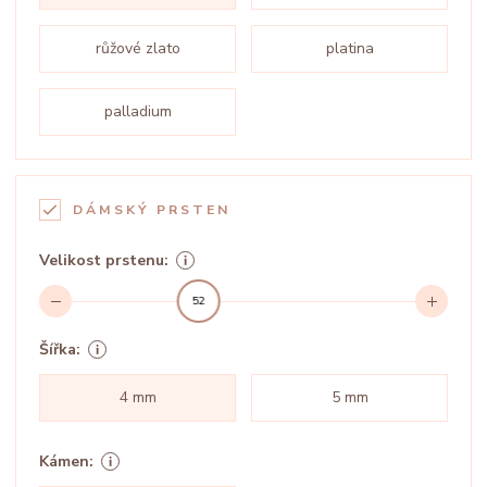
růžové zlato
platina
palladium
DÁMSKÝ PRSTEN
Velikost prstenu:
52
Šířka:
4 mm
5 mm
Kámen: