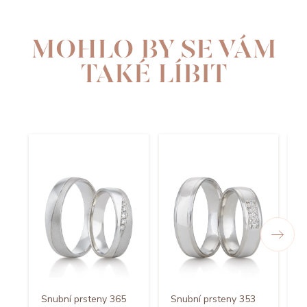
MOHLO BY SE VÁM
TAKÉ LÍBIT
Snubní prsteny 365
Snubní prsteny 353
S