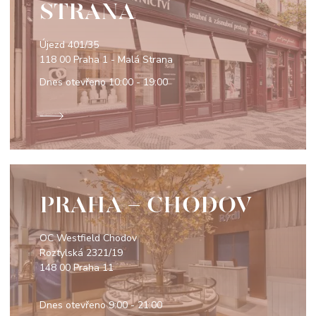
STRANA
Újezd 401/35
118 00 Praha 1 - Malá Strana
Dnes otevřeno
10:00 - 19:00
PRAHA - CHODOV
OC Westfield Chodov
Roztylská 2321/19
148 00 Praha 11
Dnes otevřeno
9:00 - 21:00