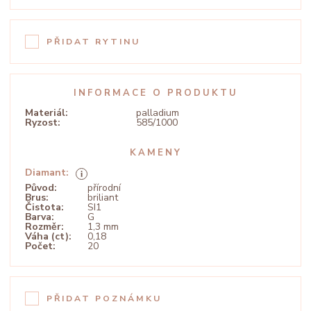
PŘIDAT RYTINU
INFORMACE O PRODUKTU
Materiál:
palladium
Ryzost:
585/1000
KAMENY
Diamant:
Původ:
přírodní
Brus:
briliant
Čistota:
SI1
Barva:
G
Rozměr:
1,3 mm
Váha (ct):
0,18
Počet:
20
PŘIDAT POZNÁMKU