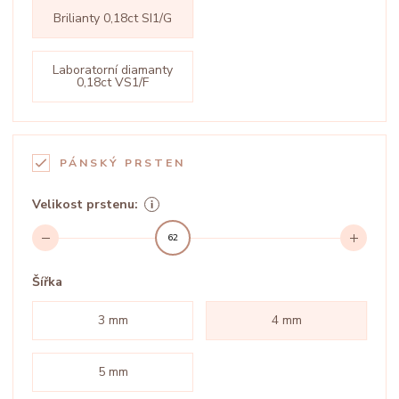
Brilianty 0,18ct SI1/G
Laboratorní diamanty
0,18ct VS1/F
PÁNSKÝ PRSTEN
Velikost prstenu:
62
Šířka
3 mm
4 mm
5 mm