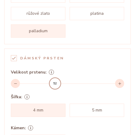
růžové zlato
platina
palladium
DÁMSKÝ PRSTEN
Velikost prstenu:
52
Šířka:
4 mm
5 mm
Kámen: