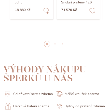
light
Snubní prsteny 426
S
18 880 Kč
71 570 Kč
3
VÝHODY NÁKUPU
ŠPERKŮ U NÁS
Celoživotní servis zdarma
Měřící kroužek zdarma
Dárkové balení zdarma
Rytiny do prstenů zdarma