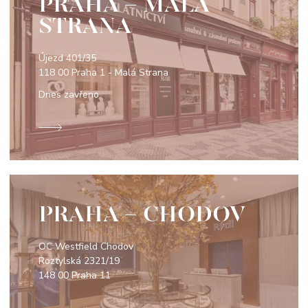
PRAHA - MALÁ
STRANA
Újezd 401/35
118 00 Praha 1 - Malá Strana
Dnes zavřeno
PRAHA - CHODOV
OC Westfield Chodov
Roztylská 2321/19
148 00 Praha 11