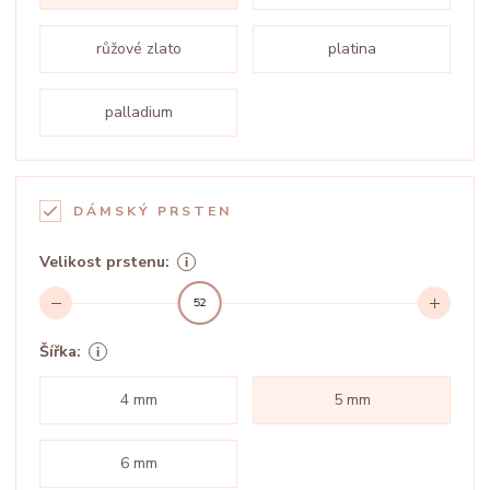
růžové zlato
platina
palladium
DÁMSKÝ PRSTEN
Velikost prstenu:
52
Šířka:
4 mm
5 mm
6 mm