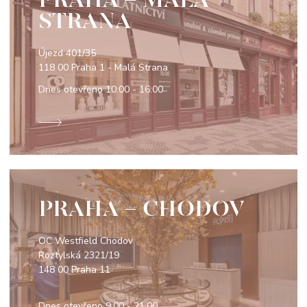
STRANA
Újezd 401/35
118 00 Praha 1 - Malá Strana
Dnes otevřeno
10:00 - 16:00
PRAHA - CHODOV
OC Westfield Chodov
Roztylská 2321/19
148 00 Praha 11
Dnes otevřeno
9:00 - 21:00