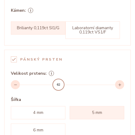
Kámen:
Brilianty 0,119ct SI1/G
Laboratorní diamanty
0,119ct VS1/F
PÁNSKÝ PRSTEN
Velikost prstenu:
62
Šířka
4 mm
5 mm
6 mm