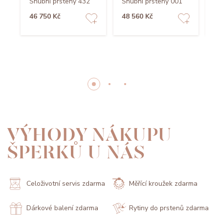
Snubní prsteny 432
Snubní prsteny 001
S
46 750 Kč
48 560 Kč
8
VÝHODY NÁKUPU
ŠPERKŮ U NÁS
Celoživotní servis zdarma
Měřící kroužek zdarma
Dárkové balení zdarma
Rytiny do prstenů zdarma