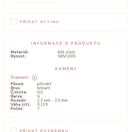
PŘIDAT RYTINU
INFORMACE O PRODUKTU
Materiál:
bílé zlato
Ryzost:
585/1000
KAMENY
Diamant:
Původ:
přírodní
Brus:
briliant
Čistota:
SI1
Barva:
G
Rozměr:
1,2 mm - 2,0 mm
Váha (ct):
0,119
Počet:
7
PŘIDAT POZNÁMKU