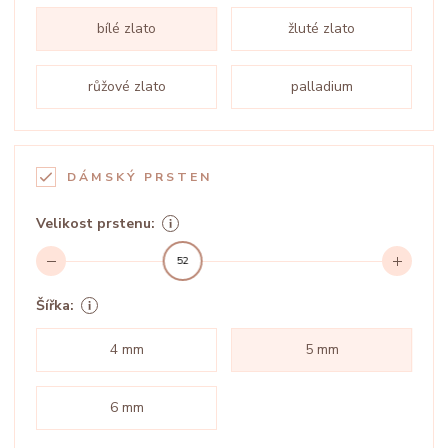
bílé zlato
žluté zlato
růžové zlato
palladium
DÁMSKÝ PRSTEN
Velikost prstenu:
52
Šířka:
4 mm
5 mm
6 mm