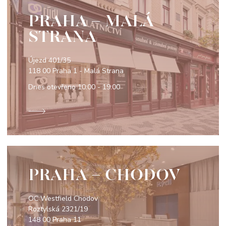
PRAHA - MALÁ
STRANA
Újezd 401/35
118 00 Praha 1 - Malá Strana
Dnes otevřeno
10:00 - 19:00
PRAHA - CHODOV
OC Westfield Chodov
Roztylská 2321/19
148 00 Praha 11