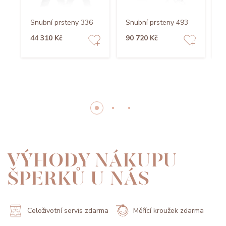
Snubní prsteny 336
Snubní prsteny 493
S
44 310 Kč
90 720 Kč
4
VÝHODY NÁKUPU
ŠPERKŮ U NÁS
Celoživotní servis zdarma
Měřící kroužek zdarma