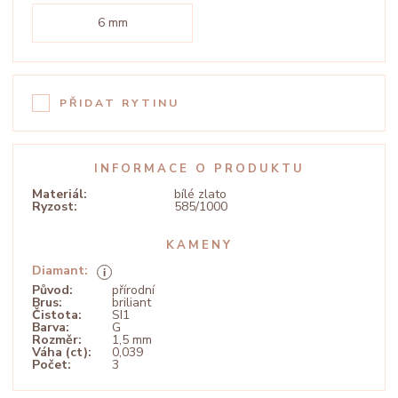
6 mm
PŘIDAT RYTINU
INFORMACE O PRODUKTU
Materiál:
bílé zlato
Ryzost:
585/1000
KAMENY
Diamant:
Původ:
přírodní
Brus:
briliant
Čistota:
SI1
Barva:
G
Rozměr:
1,5 mm
Váha (ct):
0,039
Počet:
3