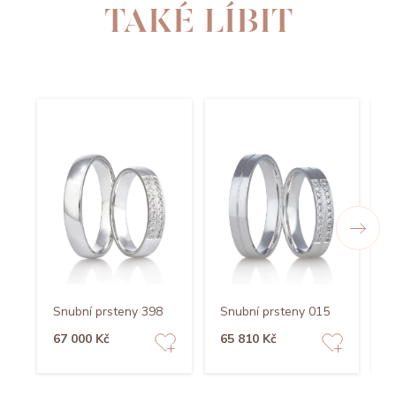
TAKÉ LÍBIT
Snubní prsteny 398
Snubní prsteny 015
S
67 000 Kč
65 810 Kč
5