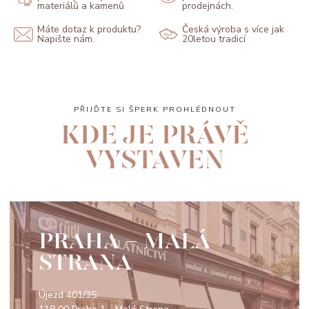
materiálů a kamenů
prodejnách.
Máte dotaz k produktu?
Česká výroba s více jak
Napište nám.
20letou tradicí
PŘIJĎTE SI ŠPERK PROHLÉDNOUT
KDE JE PRÁVĚ
VYSTAVEN
PRAHA - MALÁ
STRANA
Újezd 401/35