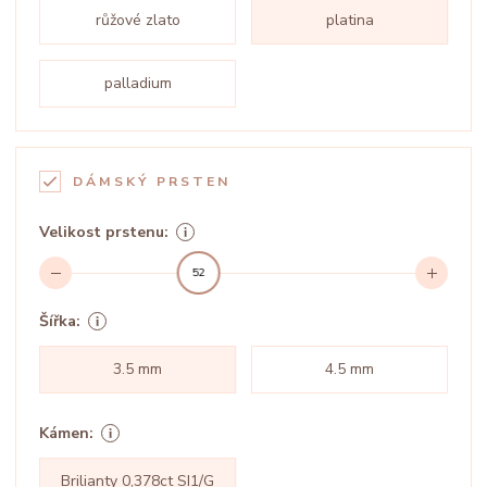
růžové zlato
platina
palladium
DÁMSKÝ PRSTEN
Velikost prstenu:
52
Šířka:
3.5 mm
4.5 mm
Kámen:
Brilianty 0,378ct SI1/G