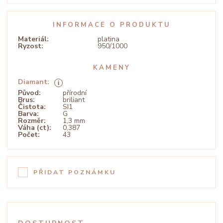
INFORMACE O PRODUKTU
Materiál:
platina
Ryzost:
950/1000
KAMENY
Diamant:
Původ:
přírodní
Brus:
briliant
Čistota:
SI1
Barva:
G
Rozměr:
1,3 mm
Váha (ct):
0,387
Počet:
43
PŘIDAT POZNÁMKU