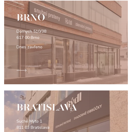
BRNO
Dornych 510/38
617 00 Brno
Dnes zavřeno
BRATISLAVA
Suché Mýto 1
811 03 Bratislava