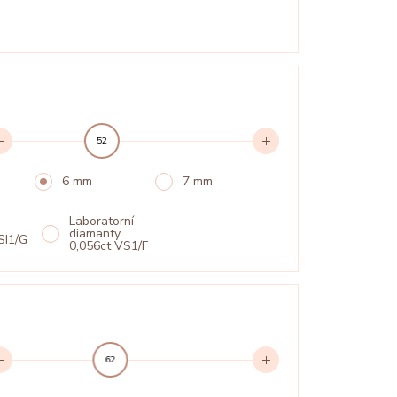
52
6 mm
7 mm
Laboratorní
diamanty
SI1/G
0,056ct VS1/F
62