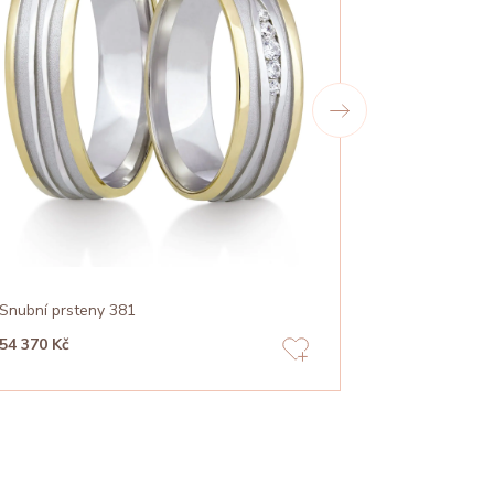
Snubní prsteny 381
Snubní prste
54 370 Kč
85 210 Kč