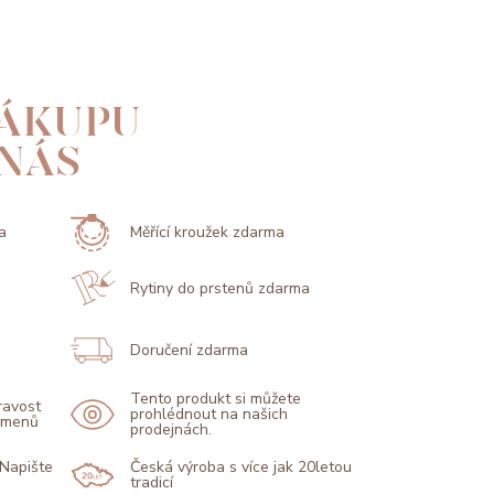
ÁKUPU
 NÁS
a
Měřící kroužek zdarma
Rytiny do prstenů zdarma
Doručení zdarma
Tento produkt si můžete
pravost
prohlédnout na našich
kamenů
prodejnách.
 Napište
Česká výroba s více jak 20letou
tradicí