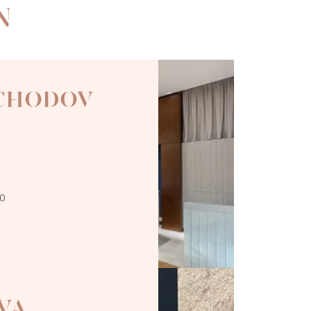
N
 CHODOV
00
VA