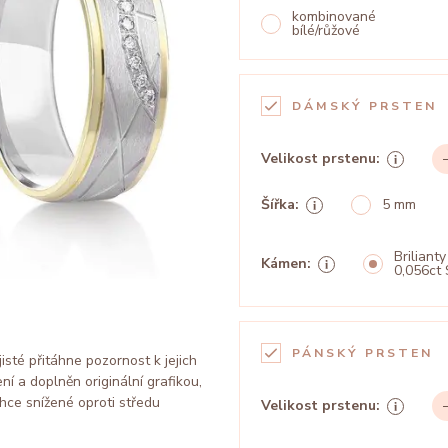
kombinované
bílé/růžové
DÁMSKÝ PRSTEN
Velikost prstenu:
Šířka:
5 mm
Brilianty
Kámen:
0,056ct 
PÁNSKÝ PRSTEN
sté přitáhne pozornost k jejich
í a doplněn originální grafikou,
hce snížené oproti středu
Velikost prstenu: