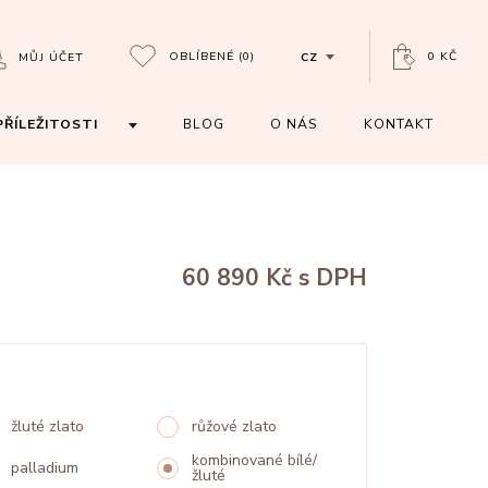
OBLÍBENÉ
(0)
0 KČ
MŮJ ÚČET
CZ
PŘÍLEŽITOSTI
BLOG
O NÁS
KONTAKT
60 890 Kč
s DPH
žluté zlato
růžové zlato
kombinované bílé/
palladium
žluté