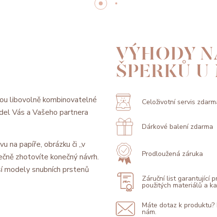
VÝHODY N
ŠPERKŮ U
ou libovolně kombinovatelné
Celoživotní servis zdarm
model Vás a Vašeho partnera
Dárkové balení zdarma
vu na papíře, obrázku či „v
Prodloužená záruka
ečně zhotovíte konečný návrh.
í modely snubních prstenů
Záruční list garantující 
použitých materiálů a 
Máte dotaz k produktu?
nám.