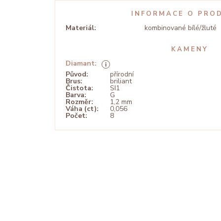
INFORMACE O PRO
Materiál:
kombinované bílé/žluté
KAMENY
Diamant:
Původ:
přírodní
Brus:
briliant
Čistota:
SI1
Barva:
G
Rozměr:
1,2 mm
Váha (ct):
0,056
Počet:
8