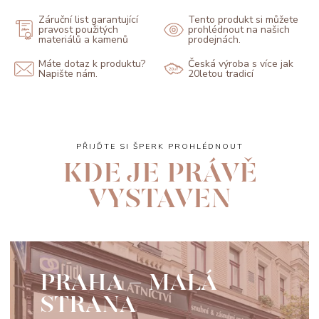
Záruční list garantující
Tento produkt si můžete
pravost použitých
prohlédnout na našich
materiálů a kamenů
prodejnách.
Máte dotaz k produktu?
Česká výroba s více jak
Napište nám.
20letou tradicí
PŘIJĎTE SI ŠPERK PROHLÉDNOUT
KDE JE PRÁVĚ
VYSTAVEN
PRAHA - MALÁ
STRANA