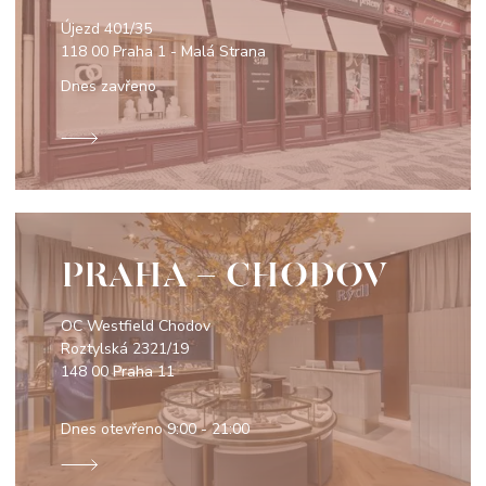
Újezd 401/35
118 00 Praha 1 - Malá Strana
Dnes zavřeno
PRAHA - CHODOV
OC Westfield Chodov
Roztylská 2321/19
148 00 Praha 11
Dnes otevřeno
9:00 - 21:00