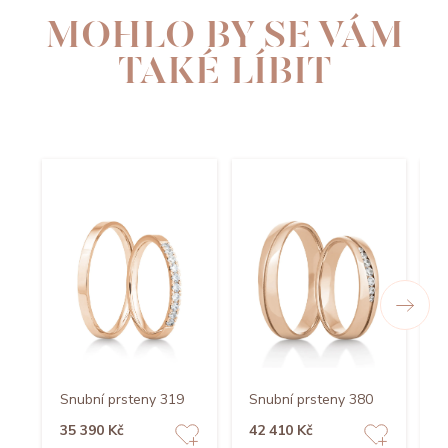
MOHLO BY SE VÁM
TAKÉ LÍBIT
Snubní prsteny 319
Snubní prsteny 380
S
35 390 Kč
42 410 Kč
3