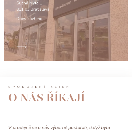
Suché Mýto 1
811 03 Bratislava
Dnes zavřeno
SPOKOJENÍ KLIENTI
O NÁS ŘÍKAJÍ
V prodejně se o nás výborně postarali, ikdyž byla