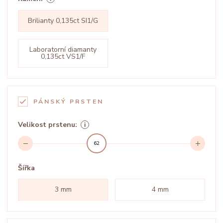
Brilianty 0,135ct SI1/G
Laboratorní diamanty
0,135ct VS1/F
PÁNSKÝ PRSTEN
Velikost prstenu:
62
Šířka
3 mm
4 mm