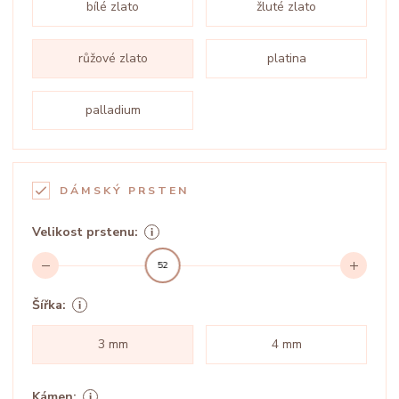
bílé zlato
žluté zlato
růžové zlato
platina
palladium
DÁMSKÝ PRSTEN
Velikost prstenu:
52
Šířka:
3 mm
4 mm
Kámen: