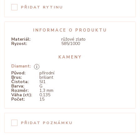
PŘIDAT RYTINU
INFORMACE O PRODUKTU
Materiál:
růžové zlato
Ryzost:
585/1000
KAMENY
Diamant:
Původ:
přírodní
Brus:
briliant
Čistota:
SI1
Barva:
G
Rozměr:
1,3 mm
Váha (ct):
0,135
Počet:
15
PŘIDAT POZNÁMKU