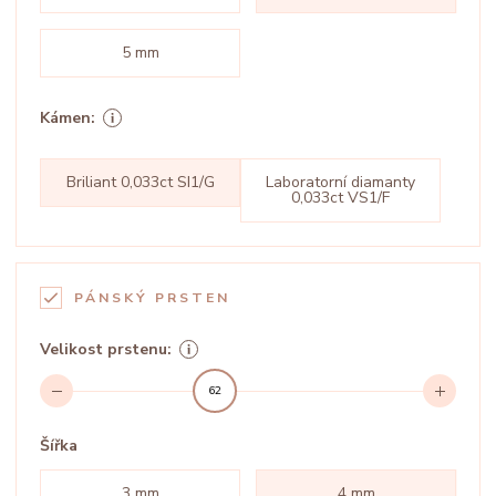
5 mm
Kámen:
Briliant 0,033ct SI1/G
Laboratorní diamanty
0,033ct VS1/F
PÁNSKÝ PRSTEN
Velikost prstenu:
62
Šířka
3 mm
4 mm