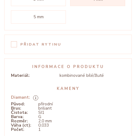
5 mm
PŘIDAT RYTINU
INFORMACE O PRODUKTU
Materiál:
kombinované bílé/žluté
KAMENY
Diamant:
Původ:
přírodní
Brus:
briliant
Čistota:
SI1
Barva:
G
Rozměr:
2,0 mm
Váha (ct):
0,033
Počet:
1