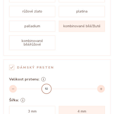
růžové zlato
platina
palladium
kombinované bílé/žluté
kombinované
bílé/růžové
DÁMSKÝ PRSTEN
Velikost prstenu:
52
Šířka:
3 mm
4 mm