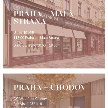
PRAHA - MALÁ
STRANA
Újezd 401/35
118 00 Praha 1 - Malá Strana
Dnes otevřeno
10:00 - 19:00
PRAHA - CHODOV
OC Westfield Chodov
Roztylská 2321/19