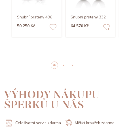
Snubní prsteny 496
Snubní prsteny 332
S
50 250 Kč
64 570 Kč
3
VÝHODY NÁKUPU
ŠPERKŮ U NÁS
Celoživotní servis zdarma
Měřící kroužek zdarma