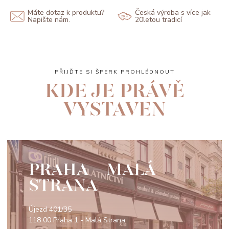
Máte dotaz k produktu?
Česká výroba s více jak
Napište nám.
20letou tradicí
PŘIJĎTE SI ŠPERK PROHLÉDNOUT
KDE JE PRÁVĚ
VYSTAVEN
PRAHA - MALÁ
STRANA
Újezd 401/35
118 00 Praha 1 - Malá Strana