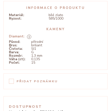
INFORMACE O PRODUKTU
Materiál:
bílé zlato
Ryzost:
585/1000
KAMENY
Diamant:
Původ:
přírodní
Brus:
briliant
Čistota:
SI1
Barva:
G
Rozměr:
1,3 mm
Váha (ct):
0,135
Počet:
15
PŘIDAT POZNÁMKU
DOSTUPNOST