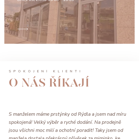
SPOKOJENÍ KLIENTI
O NÁS ŘÍKAJÍ
S manželem máme prstýnky od Rýdla a jsem nad míru
spokojená! Velký výběr a ryché dodání. Na prodejně
jsou všichni moc milí a ochotní poradit! Taky jsem od
manžela dostala překrásný přívěsek za miminko, ke