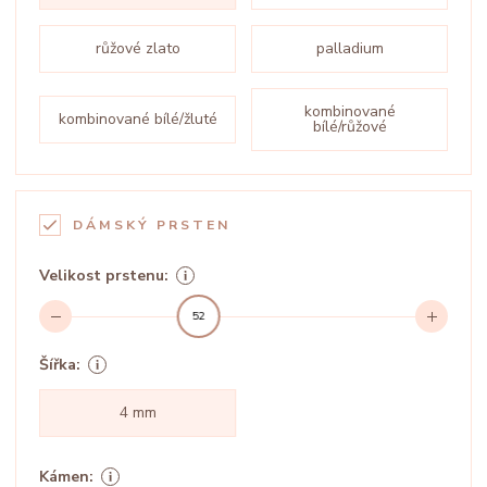
růžové zlato
palladium
kombinované
kombinované bílé/žluté
bílé/růžové
DÁMSKÝ PRSTEN
Velikost prstenu:
52
Šířka:
4 mm
Kámen: