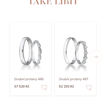
TAKÉ LÍBIT
Snubní prsteny 466
Snubní prsteny 487
S
37 520 Kč
52 230 Kč
5