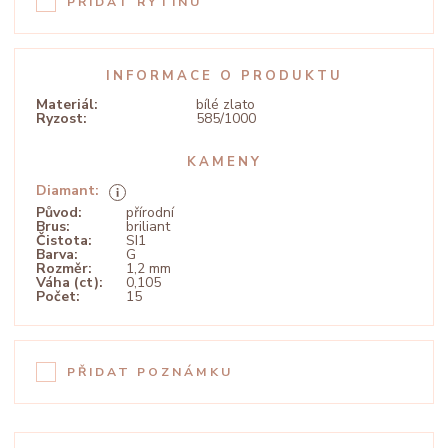
PŘIDAT RYTINU
INFORMACE O PRODUKTU
Materiál:
bílé zlato
Ryzost:
585/1000
KAMENY
Diamant:
Původ:
přírodní
Brus:
briliant
Čistota:
SI1
Barva:
G
Rozměr:
1,2 mm
Váha (ct):
0,105
Počet:
15
PŘIDAT POZNÁMKU