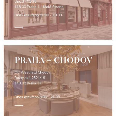
Újezd 401/35
118 00 Praha 1 - Malá Strana
Dnes otevřeno
10:00 - 19:00
PRAHA - CHODOV
OC Westfield Chodov
Roztylská 2321/19
148 00 Praha 11
Dnes otevřeno
9:00 - 21:00