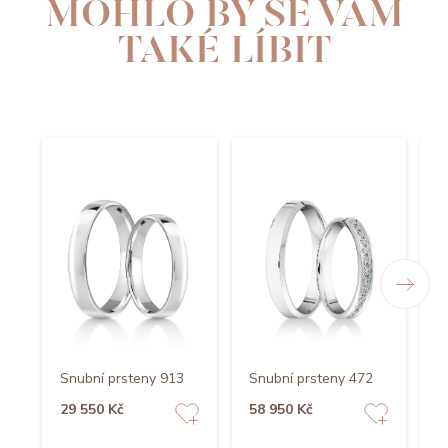
MOHLO BY SE VÁM
TAKÉ LÍBIT
Snubní prsteny 913
Snubní prsteny 472
S
29 550 Kč
58 950 Kč
3