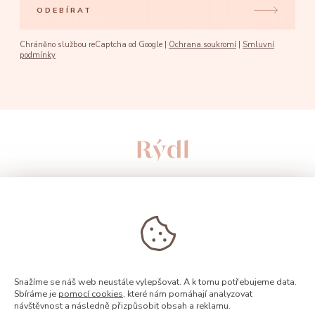
ODEBÍRAT
Chráněno službou reCaptcha od Google |
Ochrana soukromí
|
Smluvní
podmínky
Snažíme se náš web neustále vylepšovat. A k tomu potřebujeme data.
Sbíráme je
pomocí cookies
, které nám pomáhají analyzovat
návštěvnost a následně přizpůsobit obsah a reklamu.
© 2026, Rýdl