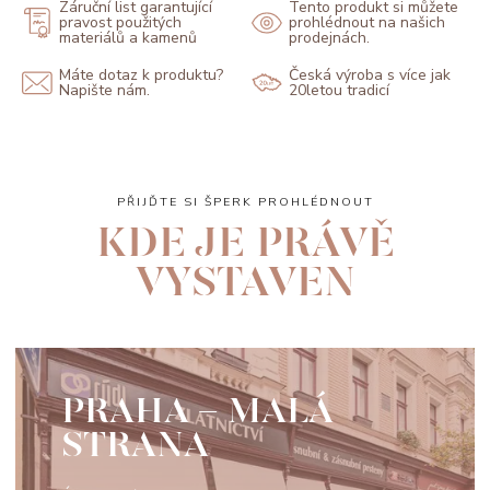
Záruční list garantující
Tento produkt si můžete
pravost použitých
prohlédnout na našich
materiálů a kamenů
prodejnách.
Máte dotaz k produktu?
Česká výroba s více jak
Napište nám.
20letou tradicí
PŘIJĎTE SI ŠPERK PROHLÉDNOUT
KDE JE PRÁVĚ
VYSTAVEN
PRAHA - MALÁ
STRANA