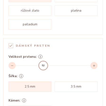
růžové zlato
platina
palladium
DÁMSKÝ PRSTEN
Velikost prstenu:
52
Šířka:
2.5 mm
3.5 mm
Kámen: