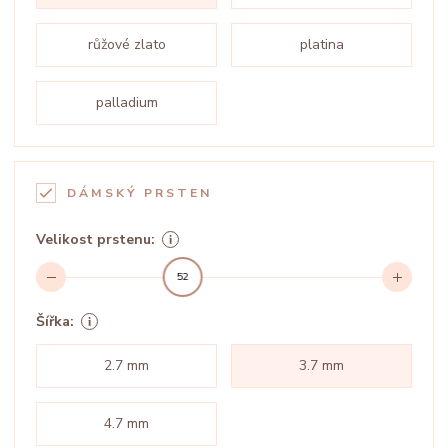
růžové zlato
platina
palladium
DÁMSKÝ PRSTEN
Velikost prstenu:
52
Šířka:
2.7 mm
3.7 mm
4.7 mm