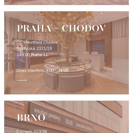
PRAHA - CHODOV
OC Westfield Chodov
Roztylská 2321/19
148 00 Praha 11
Dnes otevřeno
9:00 - 21:00
BRNO
Dornych 510/38