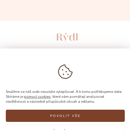
Snažíme se náš web neustále vylepšovat. A k tomu potřebujeme data.
Sbíráme je
pomocí cookies
, které nám pomáhají analyzovat
návštěvnost a následně přizpůsobit obsah a reklamu.
© 2026, Rýdl
POVOLIT VŠE
Vytvořilo
FEO