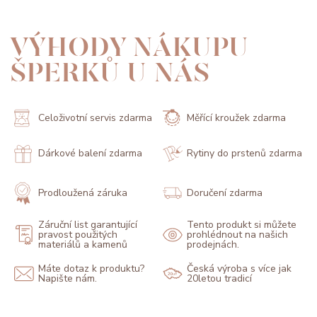
VÝHODY NÁKUPU
ŠPERKŮ U NÁS
Celoživotní servis zdarma
Měřící kroužek zdarma
Dárkové balení zdarma
Rytiny do prstenů zdarma
Prodloužená záruka
Doručení zdarma
Záruční list garantující
Tento produkt si můžete
pravost použitých
prohlédnout na našich
materiálů a kamenů
prodejnách.
Máte dotaz k produktu?
Česká výroba s více jak
Napište nám.
20letou tradicí