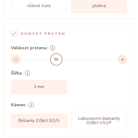
růžové zlato
platina
DÁMSKÝ PRSTEN
Velikost prstenu:
52
Šířka:
3 mm
Kámen:
Laboratorní diamanty
Brilianty 0,06ct SI1/G
0,06ct VS1/F