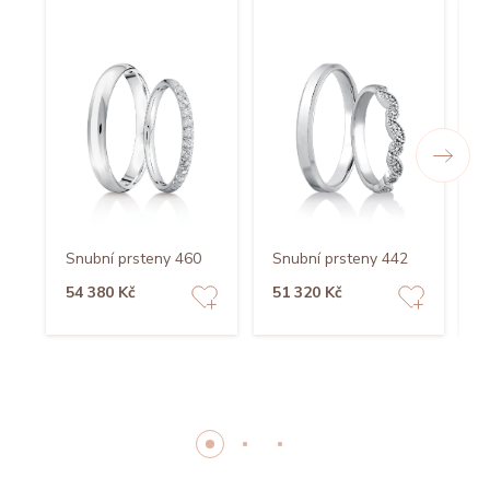
Snubní prsteny 460
Snubní prsteny 442
S
54 380 Kč
51 320 Kč
7