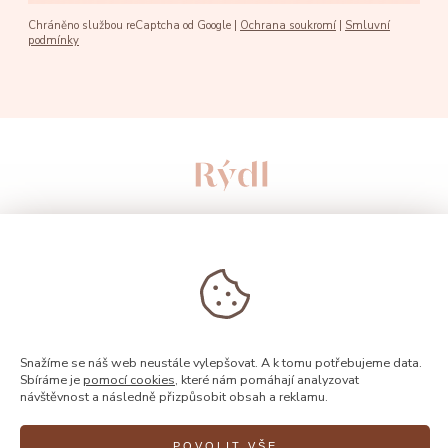
Chráněno službou reCaptcha od Google |
Ochrana soukromí
|
Smluvní
podmínky
Snažíme se náš web neustále vylepšovat. A k tomu potřebujeme data.
Sbíráme je
pomocí cookies
, které nám pomáhají analyzovat
návštěvnost a následně přizpůsobit obsah a reklamu.
© 2026, Rýdl
POVOLIT VŠE