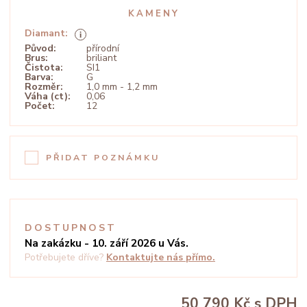
KAMENY
Diamant:
Původ:
přírodní
Brus:
briliant
Čistota:
SI1
Barva:
G
Rozměr:
1,0 mm - 1,2 mm
Váha (ct):
0,06
Počet:
12
PŘIDAT POZNÁMKU
DOSTUPNOST
Na zakázku - 10. září 2026 u Vás.
Potřebujete dříve?
Kontaktujte nás přímo.
50 790 Kč
s DPH