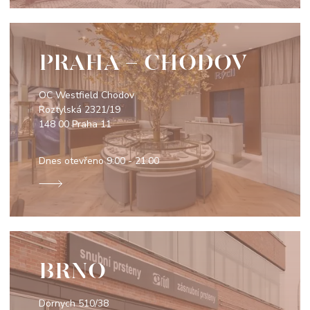
PRAHA - CHODOV
OC Westfield Chodov
Roztylská 2321/19
148 00 Praha 11
Dnes otevřeno
9:00 - 21:00
BRNO
Dornych 510/38