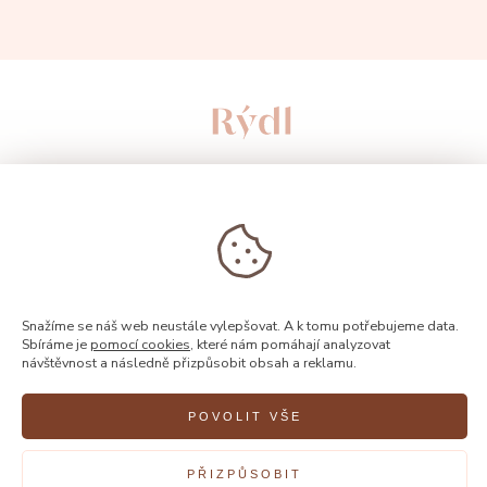
Snažíme se náš web neustále vylepšovat. A k tomu potřebujeme data.
Sbíráme je
pomocí cookies
, které nám pomáhají analyzovat
návštěvnost a následně přizpůsobit obsah a reklamu.
© 2026, Rýdl
POVOLIT VŠE
Vytvořilo
FEO
PŘIZPŮSOBIT