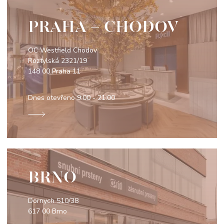
PRAHA - CHODOV
OC Westfield Chodov
Roztylská 2321/19
148 00 Praha 11
Dnes otevřeno
9:00 - 21:00
BRNO
Dornych 510/38
617 00 Brno