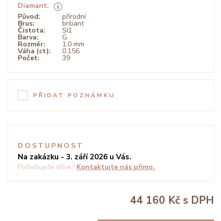
Diamant:
Původ:
přírodní
Brus:
briliant
Čistota:
SI1
Barva:
G
Rozměr:
1,0 mm
Váha (ct):
0,156
Počet:
39
PŘIDAT POZNÁMKU
DOSTUPNOST
Na zakázku - 3. září 2026 u Vás.
Potřebujete dříve?
Kontaktujte nás přímo.
44 160 Kč
s DPH