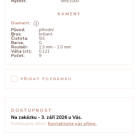
Ryzost:
585/1000
KAMENY
Diamant:
Původ:
přírodní
Brus:
briliant
Čistota:
SI1
Barva:
G
Rozměr:
1,3 mm - 2,0 mm
Váha (ct):
0,121
Počet:
9
PŘIDAT POZNÁMKU
DOSTUPNOST
Na zakázku - 3. září 2026 u Vás.
Potřebujete dříve?
Kontaktujte nás přímo.