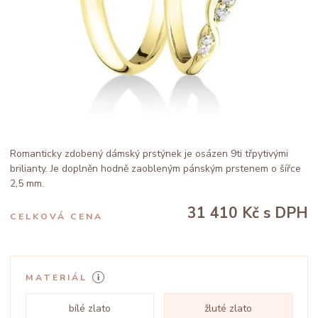
Romanticky zdobený dámský prstýnek je osázen 9ti třpytivými
brilianty. Je doplněn hodně zaobleným pánským prstenem o šířce
2,5 mm.
31 410 Kč
s DPH
CELKOVÁ CENA
MATERIÁL
bílé zlato
žluté zlato