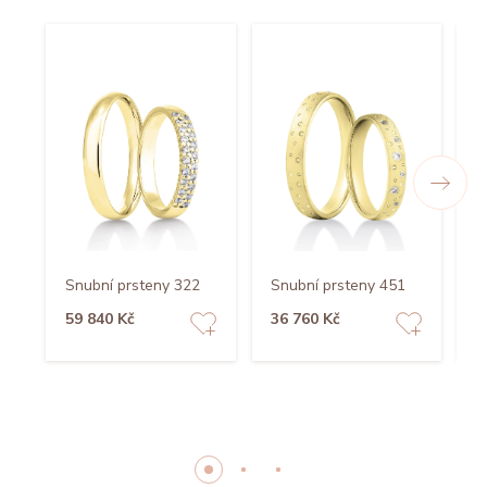
Snubní prsteny 322
Snubní prsteny 451
S
59 840 Kč
36 760 Kč
7