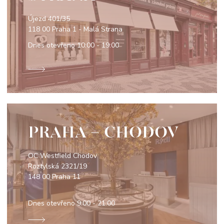
Újezd 401/35
118 00 Praha 1 - Malá Strana
Dnes otevřeno
10:00 - 19:00
PRAHA - CHODOV
OC Westfield Chodov
Roztylská 2321/19
148 00 Praha 11
Dnes otevřeno
9:00 - 21:00