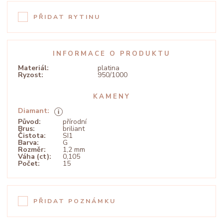
PŘIDAT RYTINU
INFORMACE O PRODUKTU
Materiál:
platina
Ryzost:
950/1000
KAMENY
Diamant:
Původ:
přírodní
Brus:
briliant
Čistota:
SI1
Barva:
G
Rozměr:
1,2 mm
Váha (ct):
0,105
Počet:
15
PŘIDAT POZNÁMKU