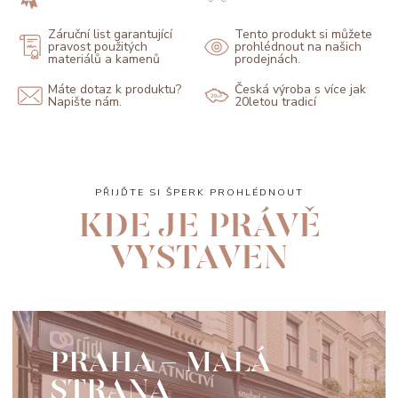
Záruční list garantující
Tento produkt si můžete
pravost použitých
prohlédnout na našich
materiálů a kamenů
prodejnách.
Máte dotaz k produktu?
Česká výroba s více jak
Napište nám.
20letou tradicí
PŘIJĎTE SI ŠPERK PROHLÉDNOUT
KDE JE PRÁVĚ
VYSTAVEN
PRAHA - MALÁ
STRANA