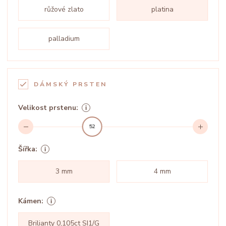
růžové zlato
platina
palladium
DÁMSKÝ PRSTEN
Velikost prstenu:
52
Šířka:
3 mm
4 mm
Kámen:
Brilianty 0,105ct SI1/G