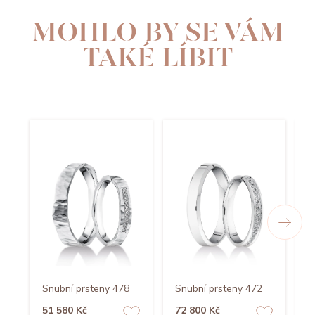
MOHLO BY SE VÁM
TAKÉ LÍBIT
Snubní prsteny 478
Snubní prsteny 472
S
51 580 Kč
72 800 Kč
5