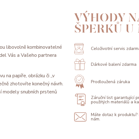
VÝHODY N
ŠPERKŮ U
ou libovolně kombinovatelné
Celoživotní servis zdarm
model Vás a Vašeho partnera
Dárkové balení zdarma
vu na papíře, obrázku či „v
Prodloužená záruka
ečně zhotovíte konečný návrh.
í modely snubních prstenů
Záruční list garantující 
použitých materiálů a 
Máte dotaz k produktu?
nám.