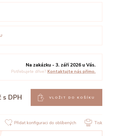
U
Na zakázku - 3. září 2026 u Vás.
Potřebujete dříve?
Kontaktujte nás přímo.
č
s DPH
VLOŽIT DO KOŠÍKU
Přidat konfiguraci do oblíbených
Tisk