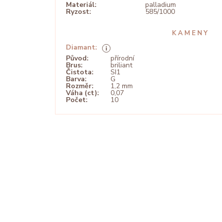
Materiál:
palladium
Ryzost:
585/1000
KAMENY
Diamant:
Původ:
přírodní
Brus:
briliant
Čistota:
SI1
Barva:
G
Rozměr:
1,2 mm
Váha (ct):
0,07
Počet:
10