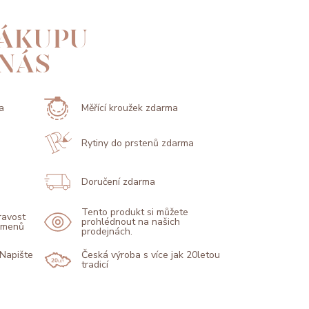
ÁKUPU
 NÁS
a
Měřící kroužek zdarma
Rytiny do prstenů zdarma
Doručení zdarma
Tento produkt si můžete
pravost
prohlédnout na našich
kamenů
prodejnách.
 Napište
Česká výroba s více jak 20letou
tradicí