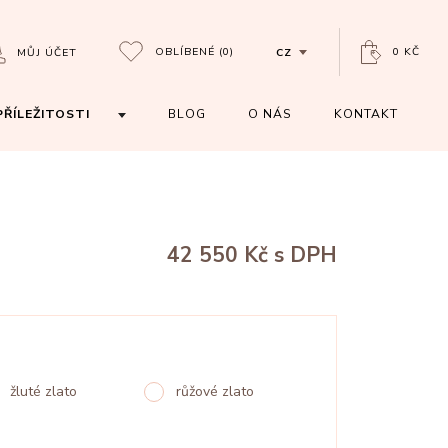
OBLÍBENÉ
(0)
0 KČ
MŮJ ÚČET
CZ
PŘÍLEŽITOSTI
BLOG
O NÁS
KONTAKT
42 550 Kč
s DPH
žluté zlato
růžové zlato