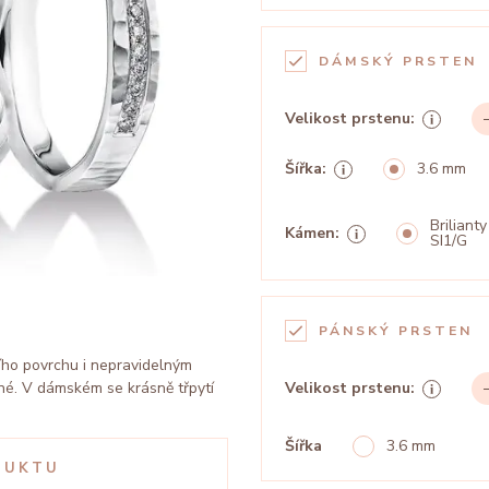
DÁMSKÝ PRSTEN
Velikost prstenu:
Šířka:
3.6 mm
Brilianty
Kámen:
SI1/G
PÁNSKÝ PRSTEN
ího povrchu i nepravidelným
né. V dámském se krásně třpytí
Velikost prstenu:
Šířka
3.6 mm
DUKTU