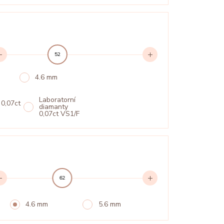
52
4.6 mm
Laboratorní
 0,07ct
diamanty
0,07ct VS1/F
62
4.6 mm
5.6 mm