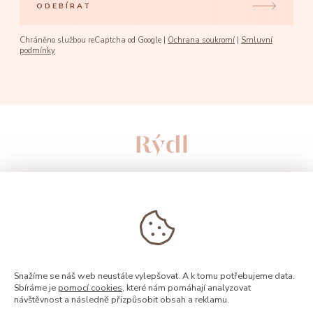
ODEBÍRAT
Chráněno službou reCaptcha od Google |
Ochrana soukromí
|
Smluvní
podmínky
Snažíme se náš web neustále vylepšovat. A k tomu potřebujeme data.
Sbíráme je
pomocí cookies
, které nám pomáhají analyzovat
návštěvnost a následně přizpůsobit obsah a reklamu.
© 2026, Rýdl