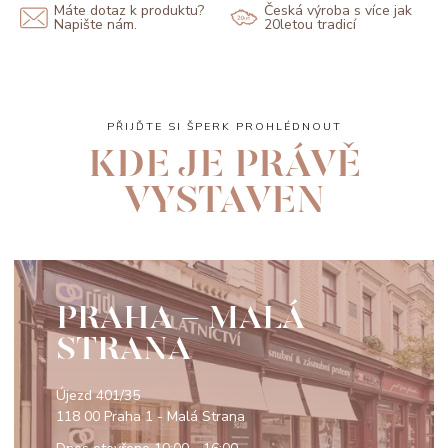
Máte dotaz k produktu?
Česká výroba s více jak
Napište nám.
20letou tradicí
PŘIJĎTE SI ŠPERK PROHLÉDNOUT
KDE JE PRÁVĚ
VYSTAVEN
PRAHA - MALÁ
STRANA
Újezd 401/35
118 00 Praha 1 - Malá Strana