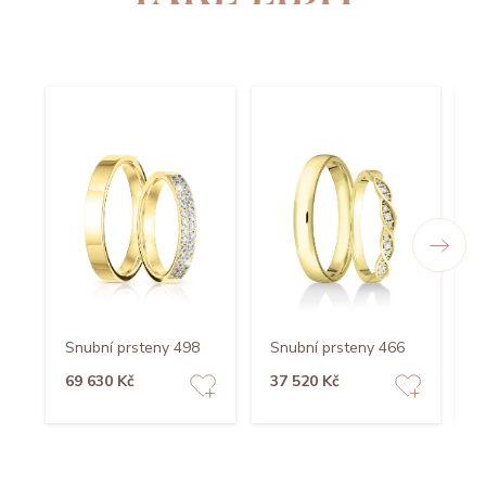
Snubní prsteny 498
Snubní prsteny 466
S
69 630 Kč
37 520 Kč
8