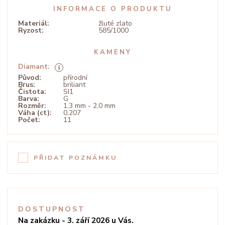
INFORMACE O PRODUKTU
Materiál:
žluté zlato
Ryzost:
585/1000
KAMENY
Diamant:
Původ:
přírodní
Brus:
briliant
Čistota:
SI1
Barva:
G
Rozměr:
1,3 mm - 2,0 mm
Váha (ct):
0,207
Počet:
11
PŘIDAT POZNÁMKU
DOSTUPNOST
Na zakázku - 3. září 2026 u Vás.