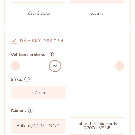
růžové zlato
platina
DÁMSKÝ PRSTEN
Velikost prstenu:
52
Šířka:
2.7 mm
Kámen:
Laboratorní diamanty
Brilianty 0,207ct SI1/G
0,207ct VS1/F