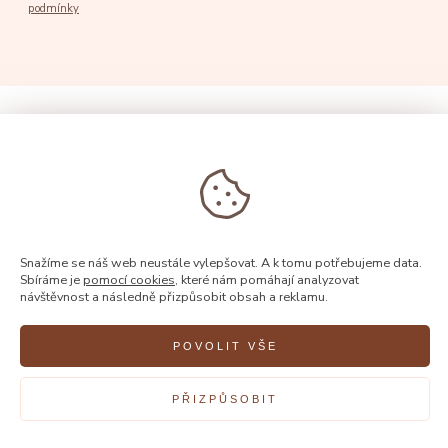
Chráněno službou reCaptcha od Google |
Ochrana soukromí
|
Smluvní
podmínky
Snažíme se náš web neustále vylepšovat. A k tomu potřebujeme data.
Sbíráme je
pomocí cookies
, které nám pomáhají analyzovat
návštěvnost a následně přizpůsobit obsah a reklamu.
POVOLIT VŠE
© 2026, Rýdl
PŘIZPŮSOBIT