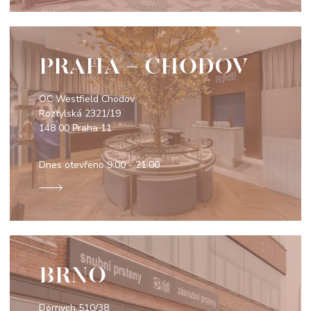
PRAHA - CHODOV
OC Westfield Chodov
Roztylská 2321/19
148 00 Praha 11
Dnes otevřeno
9:00 - 21:00
BRNO
Dornych 510/38