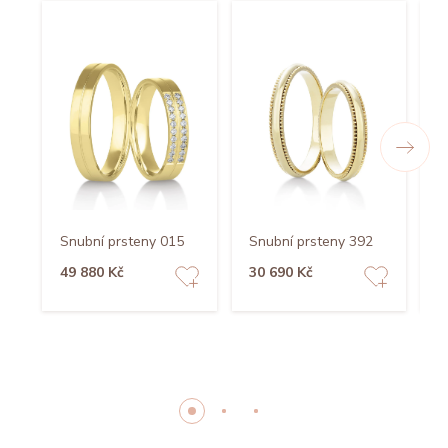
Snubní prsteny 015
Snubní prsteny 392
S
49 880 Kč
30 690 Kč
4