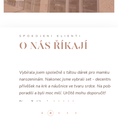
SPOKOJENÍ KLIENTI
O NÁS ŘÍKAJÍ
Vybírala jsem společně s tátou dárek pro mamku k
narozeninám. Nakonec jsme vybrali set - decentní
přívěšek na krk a náušnice ve tvaru srdce. Na pobočce
poradili a byli moc milí. Určitě mohu doporučit!
Diana Zadáková