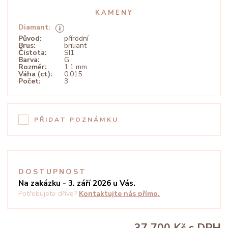
KAMENY
Diamant:
Původ:
přírodní
Brus:
briliant
Čistota:
SI1
Barva:
G
Rozměr:
1,1 mm
Váha (ct):
0,015
Počet:
3
PŘIDAT POZNÁMKU
DOSTUPNOST
Na zakázku - 3. září 2026 u Vás.
Potřebujete dříve?
Kontaktujte nás přímo.