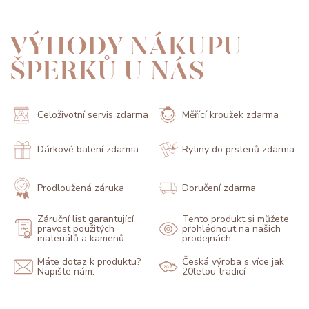
VÝHODY NÁKUPU
ŠPERKŮ U NÁS
Celoživotní servis zdarma
Měřící kroužek zdarma
Dárkové balení zdarma
Rytiny do prstenů zdarma
Prodloužená záruka
Doručení zdarma
Záruční list garantující
Tento produkt si můžete
pravost použitých
prohlédnout na našich
materiálů a kamenů
prodejnách.
Máte dotaz k produktu?
Česká výroba s více jak
Napište nám.
20letou tradicí