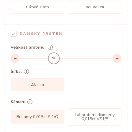
růžové zlato
palladium
DÁMSKÝ PRSTEN
Velikost prstenu:
52
Šířka:
2.5 mm
Kámen:
Laboratorní diamanty
Brilianty 0,015ct SI1/G
0,015ct VS1/F