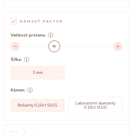
DÁMSKÝ PRSTEN
Velikost prstenu:
52
Šířka:
3 mm
Kámen:
Laboratorní diamanty
Brilianty 0,16ct SI1/G
0,16ct SI1/G