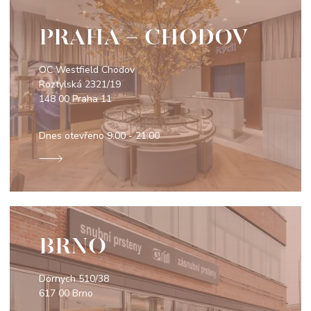
PRAHA - CHODOV
OC Westfield Chodov
Roztylská 2321/19
148 00 Praha 11
Dnes otevřeno
9:00 - 21:00
BRNO
Dornych 510/38
617 00 Brno