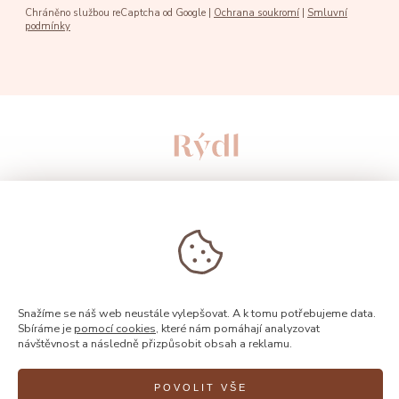
Chráněno službou reCaptcha od Google |
Ochrana soukromí
|
Smluvní
podmínky
Snažíme se náš web neustále vylepšovat. A k tomu potřebujeme data.
Sbíráme je
pomocí cookies
, které nám pomáhají analyzovat
návštěvnost a následně přizpůsobit obsah a reklamu.
© 2026, Rýdl
POVOLIT VŠE