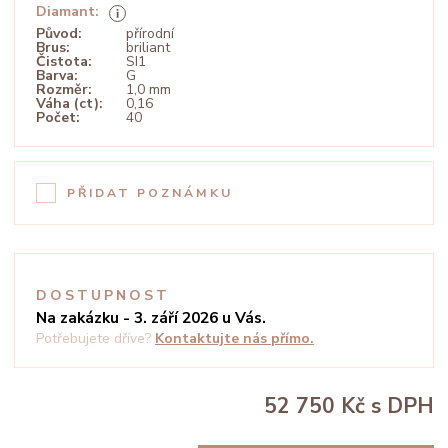
Diamant:
Původ:
přírodní
Brus:
briliant
Čistota:
SI1
Barva:
G
Rozměr:
1,0 mm
Váha (ct):
0,16
Počet:
40
PŘIDAT POZNÁMKU
DOSTUPNOST
Na zakázku - 3. září 2026 u Vás.
Potřebujete dříve?
Kontaktujte nás přímo.
52 750 Kč
s DPH