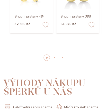
Snubní prsteny 494
Snubní prsteny 398
S
32 850 Kč
51 070 Kč
4
VÝHODY NÁKUPU
ŠPERKŮ U NÁS
Celoživotní servis zdarma
Měřící kroužek zdarma