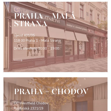
PRAHA - MALÁ
STRANA
Újezd 401/35
118 00 Praha 1 - Malá Strana
Dnes otevřeno
10:00 - 19:00
PRAHA - CHODOV
OC Westfield Chodov
Roztylská 2321/19