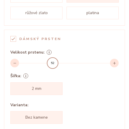
růžové zlato
platina
DÁMSKÝ PRSTEN
Velikost prstenu:
52
Šířka:
2 mm
Varianta:
Bez kamene