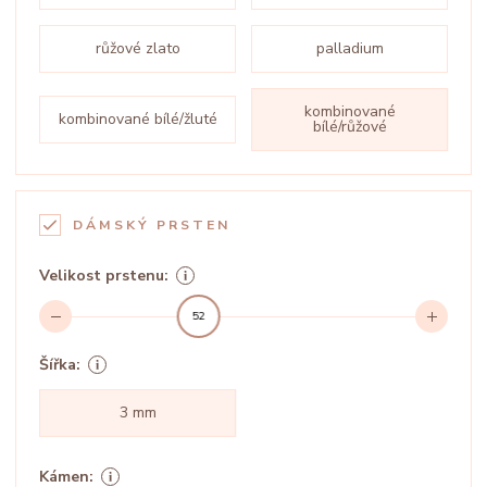
růžové zlato
palladium
kombinované
kombinované bílé/žluté
bílé/růžové
DÁMSKÝ PRSTEN
Velikost prstenu:
52
Šířka:
3 mm
Kámen: