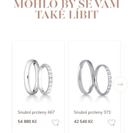
MOHLO BY SE VÁM
TAKÉ LÍBIT
Snubní prsteny 467
Snubní prsteny 373
S
54 880 Kč
42 540 Kč
7