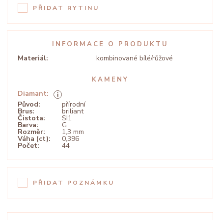
PŘIDAT RYTINU
INFORMACE O PRODUKTU
Materiál:
kombinované bílé/růžové
KAMENY
Diamant:
Původ:
přírodní
Brus:
briliant
Čistota:
SI1
Barva:
G
Rozměr:
1,3 mm
Váha (ct):
0,396
Počet:
44
PŘIDAT POZNÁMKU