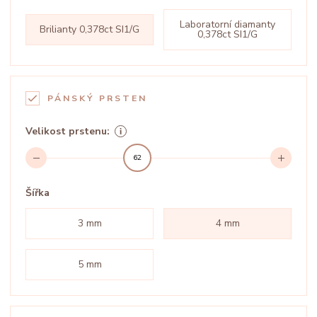
Laboratorní diamanty
Brilianty 0,378ct SI1/G
0,378ct SI1/G
PÁNSKÝ PRSTEN
Velikost prstenu:
62
Šířka
3 mm
4 mm
5 mm