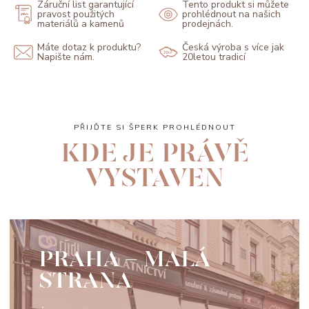
Záruční list garantující
Tento produkt si můžete
pravost použitých
prohlédnout na našich
materiálů a kamenů
prodejnách.
Máte dotaz k produktu?
Česká výroba s více jak
Napište nám.
20letou tradicí
PŘIJĎTE SI ŠPERK PROHLÉDNOUT
KDE JE PRÁVĚ
VYSTAVEN
PRAHA - MALÁ
STRANA