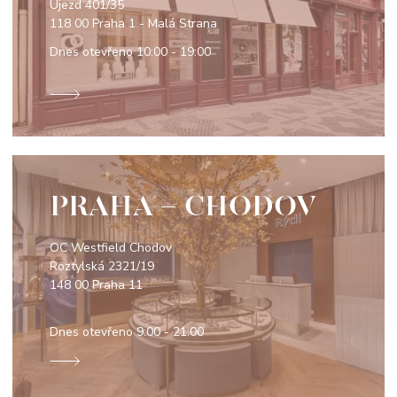
Újezd 401/35
118 00 Praha 1 - Malá Strana
Dnes otevřeno
10:00 - 19:00
PRAHA - CHODOV
OC Westfield Chodov
Roztylská 2321/19
148 00 Praha 11
Dnes otevřeno
9:00 - 21:00