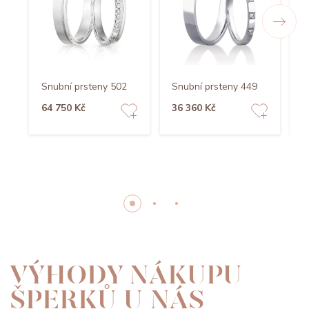
S
Snubní prsteny 502
Snubní prsteny 449
l
64 750 Kč
36 360 Kč
1
VÝHODY NÁKUPU
ŠPERKŮ U NÁS