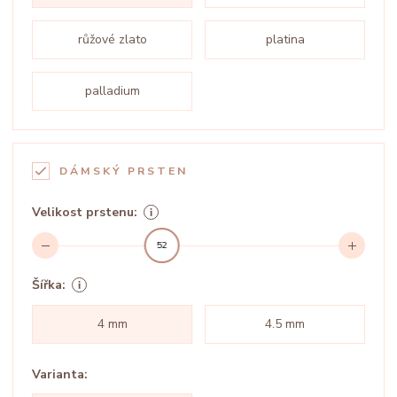
růžové zlato
platina
palladium
DÁMSKÝ PRSTEN
Velikost prstenu:
52
Šířka:
4 mm
4.5 mm
Varianta: