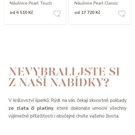
Náušnice Pearl Touch
Náušnice Pearl Classic
od 6 510 Kč
od 17 720 Kč
NEVYBRALI JSTE SI
Z NAŠÍ NABÍDKY?
V království šperků Rýdl na vás čekají skvostné poklady
ze zlata či platiny
, které dokonale umocní všechny
výjimečné příležitosti i obyčejné chvíle vašeho života.