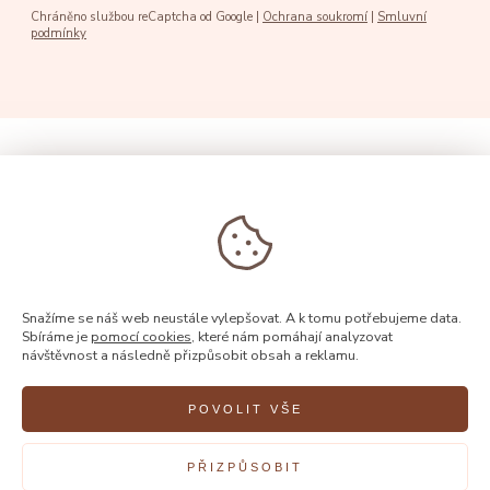
Chráněno službou reCaptcha od Google |
Ochrana soukromí
|
Smluvní
podmínky
Snažíme se náš web neustále vylepšovat. A k tomu potřebujeme data.
Sbíráme je
pomocí cookies
, které nám pomáhají analyzovat
návštěvnost a následně přizpůsobit obsah a reklamu.
POVOLIT VŠE
© 2026, Rýdl
PŘIZPŮSOBIT