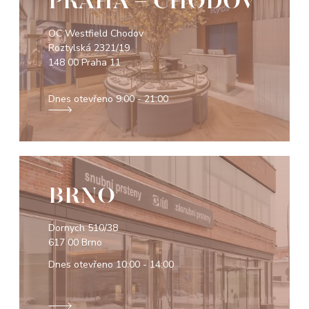
PRAHA - CHODOV
OC Westfield Chodov
Roztylská 2321/19
148 00 Praha 11
Dnes otevřeno
9:00 - 21:00
BRNO
Dornych 510/38
617 00 Brno
Dnes otevřeno
10:00 - 14:00