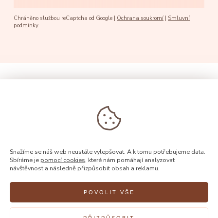
Chráněno službou reCaptcha od Google |
Ochrana soukromí
|
Smluvní
podmínky
Snažíme se náš web neustále vylepšovat. A k tomu potřebujeme data.
Sbíráme je
pomocí cookies
, které nám pomáhají analyzovat
návštěvnost a následně přizpůsobit obsah a reklamu.
POVOLIT VŠE
© 2026, Rýdl