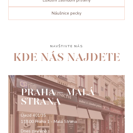
Luxusní zásnubní prsteny
Náušnice pecky
NAVŠTIVTE NÁS
KDE NÁS NAJDETE
PRAHA - MALÁ
STRANA
Újezd 401/35
118 00 Praha 1 - Malá Strana
Dnes zavřeno