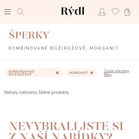
ŠPERKY
KOMBINOVANÉ BÍLÉ/RŮŽOVÉ, MORGANIT
Zrušit všechny
KOMBINOVANÉ
MORGANIT
BÍLÉ/RŮŽOVÉ
filtry
Nebyly nalezeny žádné produkty
NEVYBRALI JSTE SI
Z NAŠÍ NABÍDKY?