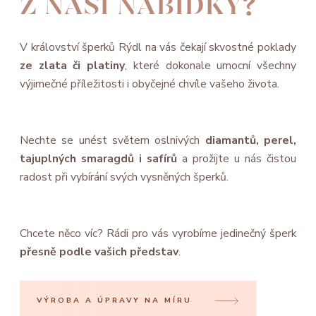
Z NAŠÍ NABÍDKY?
V království šperků Rýdl na vás čekají skvostné poklady
ze zlata či platiny
, které dokonale umocní všechny
výjimečné příležitosti i obyčejné chvíle vašeho života.
Nechte se unést světem oslnivých
diamantů, perel,
tajuplných smaragdů i safírů
a prožijte u nás čistou
radost při vybírání svých vysněných šperků.
Chcete něco víc? Rádi pro vás vyrobíme jedinečný šperk
přesně podle vašich představ
.
VÝROBA A ÚPRAVY NA MÍRU