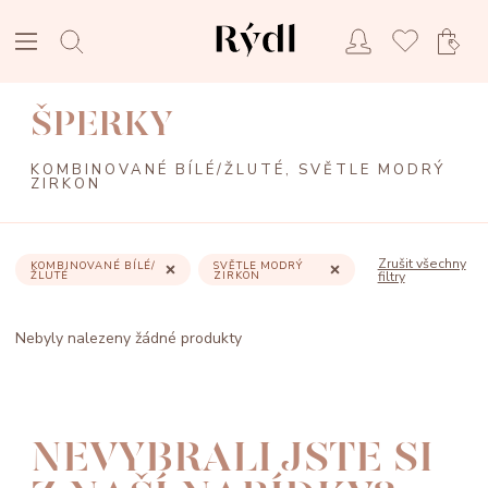
ŠPERKY
KOMBINOVANÉ BÍLÉ/ŽLUTÉ, SVĚTLE MODRÝ
ZIRKON
Zrušit všechny
KOMBINOVANÉ BÍLÉ/
SVĚTLE MODRÝ
ŽLUTÉ
ZIRKON
filtry
Nebyly nalezeny žádné produkty
NEVYBRALI JSTE SI