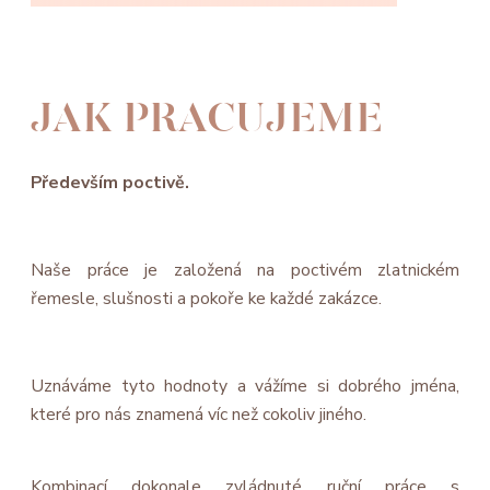
JAK PRACUJEME
Především poctivě.
Naše práce je založená na poctivém zlatnickém
řemesle, slušnosti a pokoře ke každé zakázce.
Uznáváme tyto hodnoty a vážíme si dobrého jména,
které pro nás znamená víc než cokoliv jiného.
Kombinací dokonale zvládnuté ruční práce s