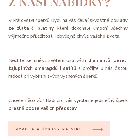
Z NAŠÍ NABÍDKY?
V království šperků Rýdl na vás čekají skvostné poklady
ze zlata či platiny
, které dokonale umocní všechny
výjimečné příležitosti i obyčejné chvíle vašeho života.
Nechte se unést světem oslnivých
diamantů, perel,
tajuplných smaragdů i safírů
a prožijte u nás čistou
radost při vybírání svých vysněných šperků.
Chcete něco víc? Rádi pro vás vyrobíme jedinečný šperk
přesně podle vašich představ
.
VÝROBA A ÚPRAVY NA MÍRU