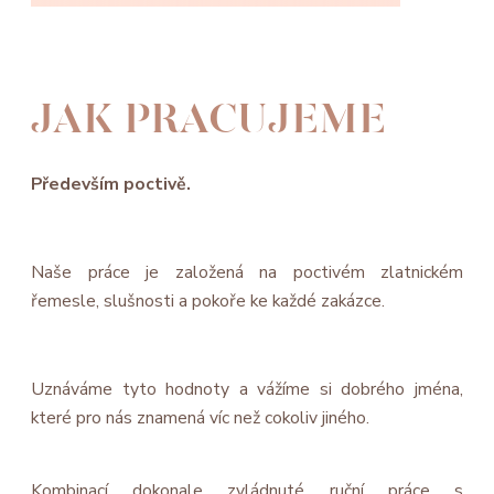
JAK PRACUJEME
Především poctivě.
Naše práce je založená na poctivém zlatnickém
řemesle, slušnosti a pokoře ke každé zakázce.
Uznáváme tyto hodnoty a vážíme si dobrého jména,
které pro nás znamená víc než cokoliv jiného.
Kombinací dokonale zvládnuté ruční práce s