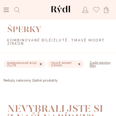
ŠPERKY
KOMBINOVANÉ BÍLÉ/ŽLUTÉ, TMAVĚ MODRÝ
ZIRKON
Zrušit všechny
KOMBINOVANÉ BÍLÉ/
TMAVĚ MODRÝ
ŽLUTÉ
ZIRKON
filtry
Nebyly nalezeny žádné produkty
NEVYBRALI JSTE SI