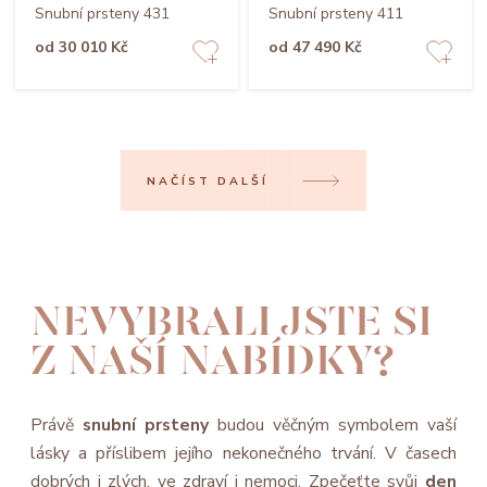
Snubní prsteny 431
Snubní prsteny 411
od 30 010 Kč
od 47 490 Kč
NAČÍST DALŠÍ
NEVYBRALI JSTE SI
Z NAŠÍ NABÍDKY?
Právě
snubní prsteny
budou věčným symbolem vaší
lásky a příslibem jejího nekonečného trvání. V časech
dobrých i zlých, ve zdraví i nemoci. Zpečeťte svůj
den