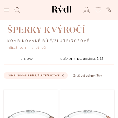
ŠPERKY K VÝROČÍ
KOMBINOVANÉ BÍLÉ/ŽLUTÉ/RŮŽOVÉ
PŘÍLEŽITOSTI
VÝROČÍ
FILTROVAT
SEŘADIT:
NEJOBLÍBENĚJŠÍ
Zrušit všechny filtry
KOMBINOVANÉ BÍLÉ/ŽLUTÉ/RŮŽOVÉ