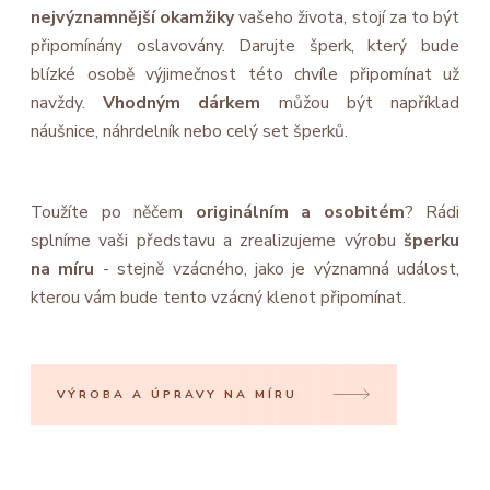
nejvýznamnější okamžiky
vašeho života, stojí za to být
připomínány oslavovány. Darujte šperk, který bude
blízké osobě výjimečnost této chvíle připomínat už
navždy.
Vhodným dárkem
můžou být například
náušnice, náhrdelník nebo celý set šperků.
Toužíte po něčem
originálním a osobitém
? Rádi
splníme vaši představu a zrealizujeme výrobu
šperku
na míru
- stejně vzácného, jako je významná událost,
kterou vám bude tento vzácný klenot připomínat.
VÝROBA A ÚPRAVY NA MÍRU