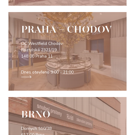
PRAHA - CHODOV
OC Westfield Chodov
Roztylská 2321/19
148 00 Praha 11
Dnes otevřeno
9:00 - 21:00
BRNO
Dornych 510/38
617 00 Brno