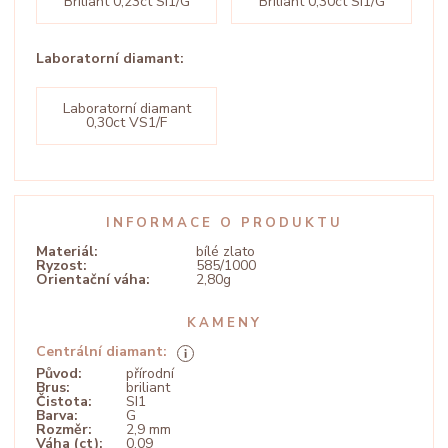
Briliant 0,23ct SI1/G
Briliant 0,30ct SI1/G
Laboratorní diamant:
Laboratorní diamant
0,30ct VS1/F
INFORMACE O PRODUKTU
Materiál:
bílé zlato
Ryzost:
585/1000
Orientační váha:
2,80g
KAMENY
Centrální diamant:
Původ:
přírodní
Brus:
briliant
Čistota:
SI1
Barva:
G
Rozměr:
2,9 mm
Váha (ct):
0,09