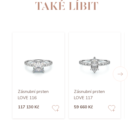
TAKÉ LÍBIT
Zásnubní prsten
Zásnubní prsten
Z
LOVE 116
LOVE 117
L
117 130 Kč
59 660 Kč
1