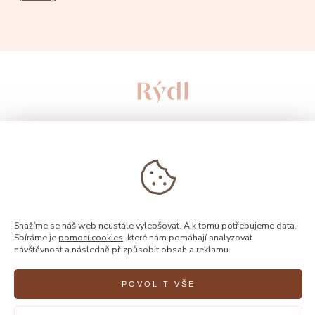
Snažíme se náš web neustále vylepšovat. A k tomu potřebujeme data.
Sbíráme je
pomocí cookies
, které nám pomáhají analyzovat
© 2026, Rýdl
návštěvnost a následně přizpůsobit obsah a reklamu.
POVOLIT VŠE
Vytvořilo
FEO