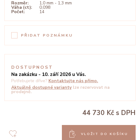
Rozměr:
1,0 mm - 1,3 mm
Váha (ct):
0,098
Počet:
14
PŘIDAT POZNÁMKU
DOSTUPNOST
Na zakázku - 10. září 2026 u Vás.
Potřebujete dříve?
Kontaktujte nás přímo.
Aktuálně dostupné varianty
lze rezervovat na
prodejně.
44 730 Kč
s DPH
VLOŽIT DO KOŠÍKU