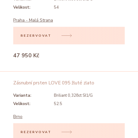
Velikost:
54
Praha - Malá Strana
REZERVOVAT
47 950 Kč
Zásnubní prsten LOVE 095 žluté zlato
Varianta:
Briliant 0,328ct SI1/G
Velikost:
52.5
Brno
REZERVOVAT