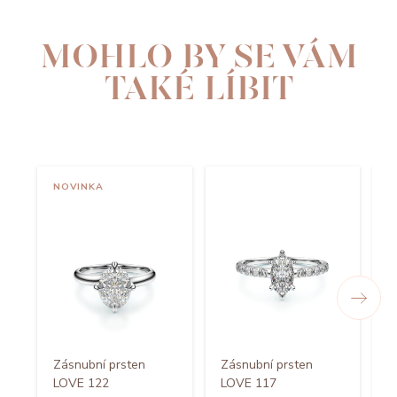
MOHLO BY SE VÁM
TAKÉ LÍBIT
NOVINKA
Zásnubní prsten
Zásnubní prsten
Z
LOVE 122
LOVE 117
L