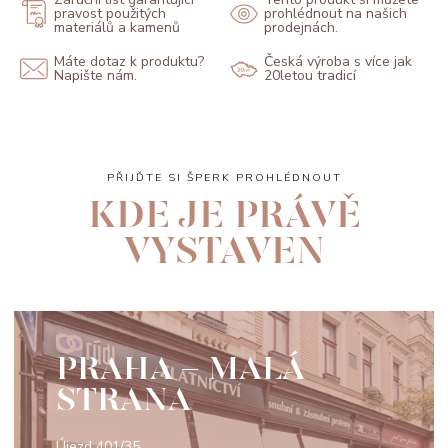
pravost použitých
prohlédnout na našich
materiálů a kamenů
prodejnách.
Máte dotaz k produktu?
Česká výroba s více jak
Napište nám.
20letou tradicí
PŘIJĎTE SI ŠPERK PROHLÉDNOUT
KDE JE PRÁVĚ
VYSTAVEN
PRAHA - MALÁ
STRANA
Újezd 401/35