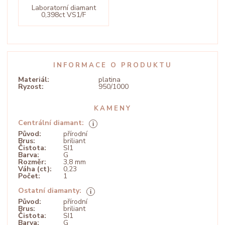
Laboratorní diamant
0,398ct VS1/F
INFORMACE O PRODUKTU
Materiál:
platina
Ryzost:
950/1000
KAMENY
Centrální diamant:
Původ:
přírodní
Brus:
briliant
Čistota:
SI1
Barva:
G
Rozměr:
3,8 mm
Váha (ct):
0,23
Počet:
1
Ostatní diamanty:
Původ:
přírodní
Brus:
briliant
Čistota:
SI1
Barva:
G