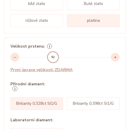
bílé zlato
žluté zlato
růžové zlato
platina
Velikost prstenu:
52
První úprava velikosti ZDARMA
Přírodní diamant:
Brilianty 0,328ct SI1/G
Brilianty 0,398ct SI1/G
Laboratorní diamant: