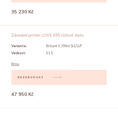
35 230 Kč
Zásnubní prsten LOVE 095 růžové zlato
Varianta:
Briliant 0,398ct SI1/G/F
Velikost:
51.5
Brno
REZERVOVAT
47 950 Kč