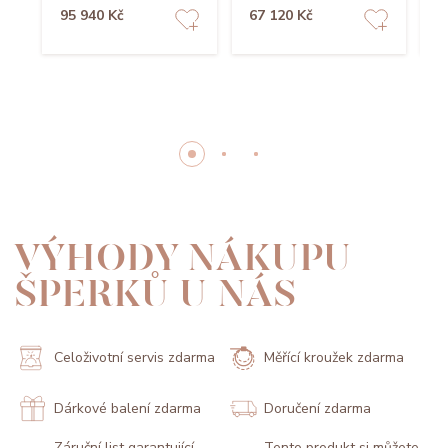
95 940 Kč
67 120 Kč
1
VÝHODY NÁKUPU
ŠPERKŮ U NÁS
Celoživotní servis zdarma
Měřící kroužek zdarma
Dárkové balení zdarma
Doručení zdarma
Záruční list garantující
Tento produkt si můžete