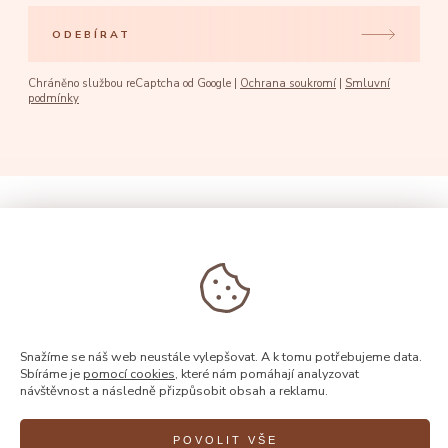
ODEBÍRAT
Chráněno službou reCaptcha od Google |
Ochrana soukromí
|
Smluvní
podmínky
Snažíme se náš web neustále vylepšovat. A k tomu potřebujeme data.
Sbíráme je
pomocí cookies
, které nám pomáhají analyzovat
návštěvnost a následně přizpůsobit obsah a reklamu.
POVOLIT VŠE