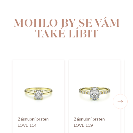
MOHLO BY SE VÁM
TAKÉ LÍBIT
Zásnubní prsten
Zásnubní prsten
Z
LOVE 114
LOVE 119
L