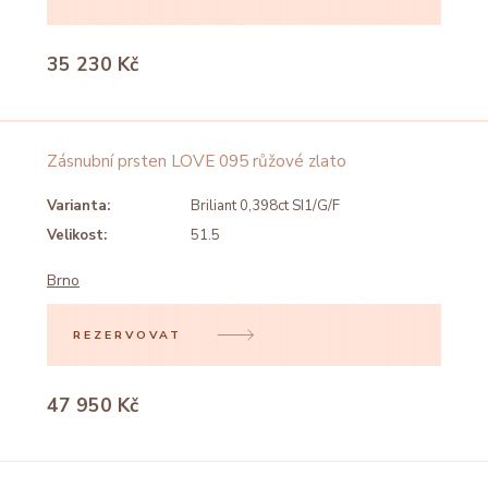
35 230 Kč
Zásnubní prsten LOVE 095 růžové zlato
Varianta:
Briliant 0,398ct SI1/G/F
Velikost:
51.5
Brno
REZERVOVAT
47 950 Kč