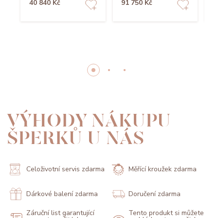
40 840 Kč
91 750 Kč
5
VÝHODY NÁKUPU
ŠPERKŮ U NÁS
Celoživotní servis zdarma
Měřící kroužek zdarma
Dárkové balení zdarma
Doručení zdarma
Záruční list garantující
Tento produkt si můžete