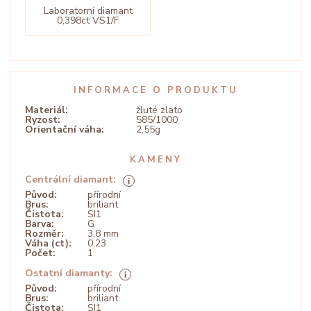
Laboratorní diamant
0,398ct VS1/F
INFORMACE O PRODUKTU
Materiál:
žluté zlato
Ryzost:
585/1000
Orientační váha:
2,55g
KAMENY
Centrální diamant:
Původ:
přírodní
Brus:
briliant
Čistota:
SI1
Barva:
G
Rozměr:
3,8 mm
Váha (ct):
0,23
Počet:
1
Ostatní diamanty:
Původ:
přírodní
Brus:
briliant
Čistota:
SI1