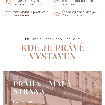
pravost použitých
prohlédnout na našich
materiálů a kamenů
prodejnách.
Máte dotaz k produktu?
Česká výroba s více jak
Napište nám.
20letou tradicí
PŘIJĎTE SI ŠPERK PROHLÉDNOUT
KDE JE PRÁVĚ
VYSTAVEN
PRAHA - MALÁ
STRANA
Újezd 401/35