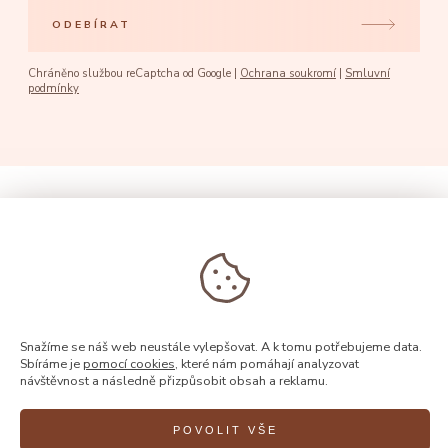
ODEBÍRAT
Chráněno službou reCaptcha od Google |
Ochrana soukromí
|
Smluvní
podmínky
Snažíme se náš web neustále vylepšovat. A k tomu potřebujeme data.
Sbíráme je
pomocí cookies
, které nám pomáhají analyzovat
návštěvnost a následně přizpůsobit obsah a reklamu.
POVOLIT VŠE
© 2026, Rýdl