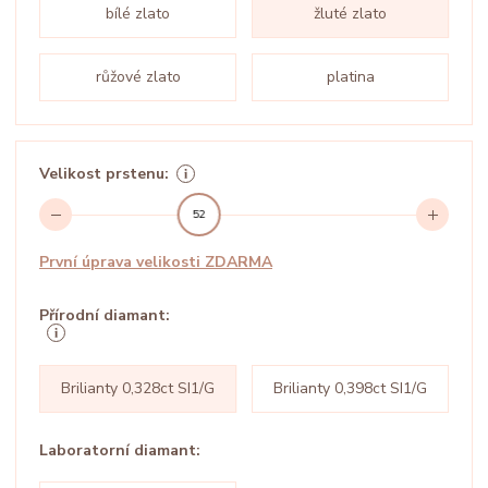
bílé zlato
žluté zlato
růžové zlato
platina
Velikost prstenu:
52
První úprava velikosti ZDARMA
Přírodní diamant:
Brilianty 0,328ct SI1/G
Brilianty 0,398ct SI1/G
Laboratorní diamant: