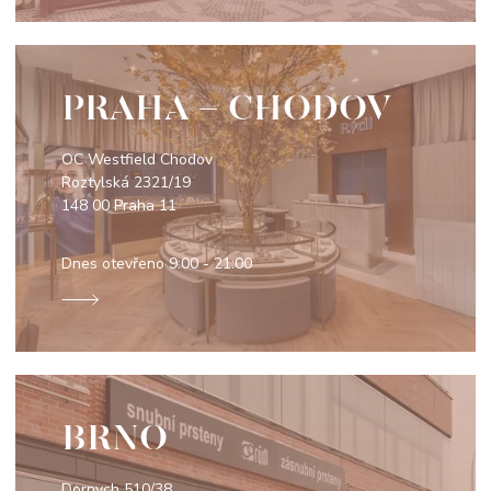
PRAHA - CHODOV
OC Westfield Chodov
Roztylská 2321/19
148 00 Praha 11
Dnes otevřeno
9:00 - 21:00
BRNO
Dornych 510/38