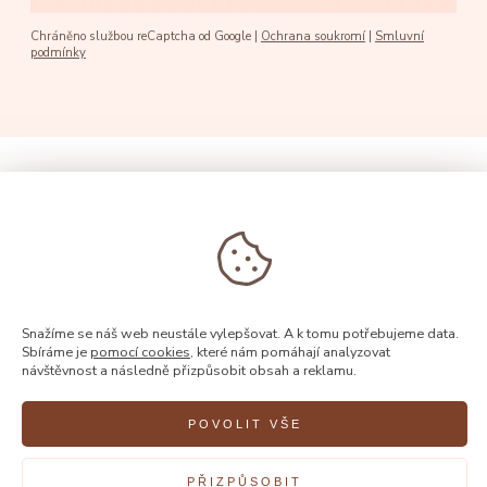
Chráněno službou reCaptcha od Google |
Ochrana soukromí
|
Smluvní
podmínky
Snažíme se náš web neustále vylepšovat. A k tomu potřebujeme data.
Sbíráme je
pomocí cookies
, které nám pomáhají analyzovat
návštěvnost a následně přizpůsobit obsah a reklamu.
POVOLIT VŠE
© 2026, Rýdl
PŘIZPŮSOBIT