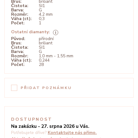
Brus:
briliant
Čistota:
SI1
Barva:
G
Rozměr:
4,2 mm
Váha (ct):
0,3
Počet:
1
Ostatní diamanty:
Původ:
přírodní
Brus:
briliant
Čistota:
SI1
Barva:
G
Rozměr:
1,0 mm - 1,55 mm
Váha (ct):
0,244
Počet:
28
PŘIDAT POZNÁMKU
DOSTUPNOST
Na zakázku - 27. srpna 2026 u Vás.
Potřebujete dříve?
Kontaktujte nás přímo.