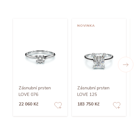
NOVINKA
N
Zásnubní prsten
Zásnubní prsten
Z
LOVE 076
LOVE 125
L
22 060 Kč
183 750 Kč
5