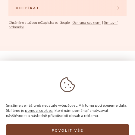
ODEBÍRAT
Chráněno službou reCaptcha od Google |
Ochrana soukromí
|
Smluvní
podmínky
Snažíme se náš web neustále vylepšovat. A k tomu potřebujeme data.
Sbíráme je
pomocí cookies
, které nám pomáhají analyzovat
návštěvnost a následně přizpůsobit obsah a reklamu.
POVOLIT VŠE