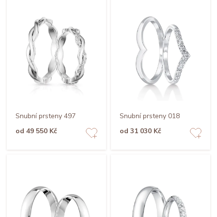
Snubní prsteny 497
Snubní prsteny 018
od 49 550 Kč
od 31 030 Kč