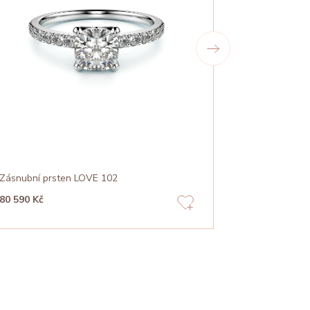
Zásnubní prsten LOVE 102
Zásnubní pr
80 590 Kč
41 360 Kč