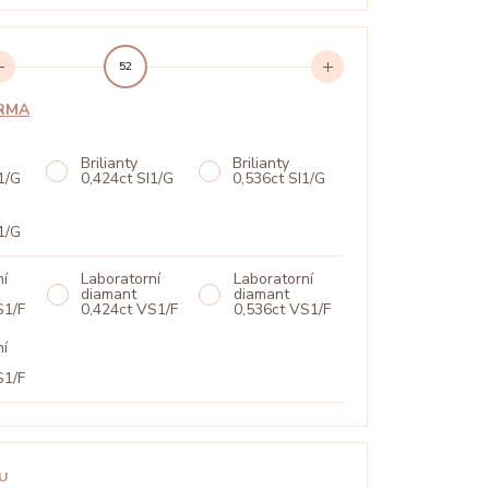
52
ARMA
Brilianty
Brilianty
1/G
0,424ct SI1/G
0,536ct SI1/G
° VIDEO
PŘEHRÁT 360°
1/G
ní
Laboratorní
Laboratorní
diamant
diamant
S1/F
0,424ct VS1/F
0,536ct VS1/F
ní
S1/F
U