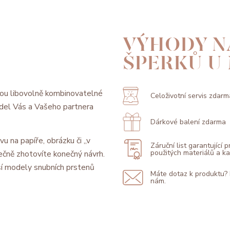
VÝHODY N
ŠPERKŮ U
ou libovolně kombinovatelné
Celoživotní servis zdarm
model Vás a Vašeho partnera
Dárkové balení zdarma
vu na papíře, obrázku či „v
Záruční list garantující 
použitých materiálů a 
ečně zhotovíte konečný návrh.
í modely snubních prstenů
Máte dotaz k produktu?
nám.