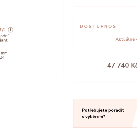
DOSTUPNOST
ty:
rodní
Aktuálně 
liant
9 mm
024
47 740 K
Potřebujete poradit
s výběrem?