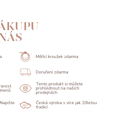
ÁKUPU
 NÁS
a
Měřící kroužek zdarma
Doručení zdarma
Tento produkt si můžete
pravost
prohlédnout na našich
kamenů
prodejnách.
 Napište
Česká výroba s více jak 20letou
tradicí