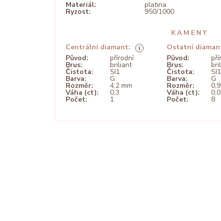
Materiál:
platina
Ryzost:
950/1000
KAMENY
Centrální diamant:
Ostatní diaman
Původ:
přírodní
Původ:
pří
Brus:
briliant
Brus:
bri
Čistota:
SI1
Čistota:
SI1
Barva:
G
Barva:
G
Rozměr:
4,2 mm
Rozměr:
0,
Váha (ct):
0,3
Váha (ct):
0,
Počet:
1
Počet:
8