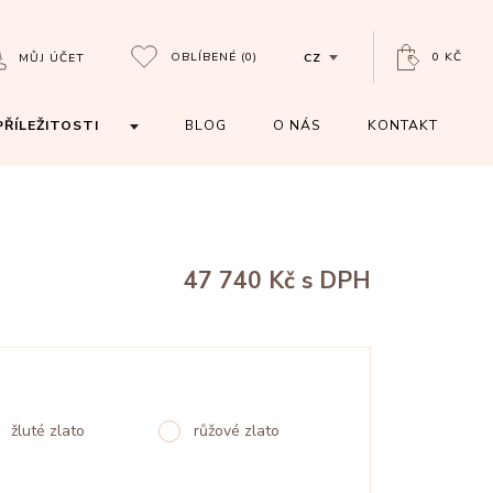
OBLÍBENÉ
(0)
0 KČ
MŮJ ÚČET
CZ
PŘÍLEŽITOSTI
BLOG
O NÁS
KONTAKT
47 740 Kč
s DPH
žluté zlato
růžové zlato