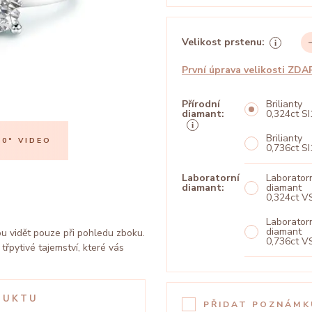
Velikost prstenu:
První úprava velikosti ZD
Přírodní
Brilianty
diamant:
0,324ct SI
Brilianty
0° VIDEO
PŘEHRÁT 360
0,736ct SI
Laboratorní
Laborator
diamant:
diamant
0,324ct V
Laborator
diamant
sou vidět pouze při pohledu zboku.
0,736ct V
řpytivé tajemství, které vás
DUKTU
PŘIDAT POZNÁMK