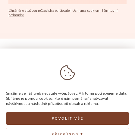
Chráněno službou reCaptcha od Google |
Ochrana soukromí
|
Smluvní
podmínky
Snažíme se náš web neustále vylepšovat. A k tomu potřebujeme data.
Sbíráme je
pomocí cookies
, které nám pomáhají analyzovat
návštěvnost a následně přizpůsobit obsah a reklamu.
POVOLIT VŠE
© 2026, Rýdl
PŘIZPŮSOBIT