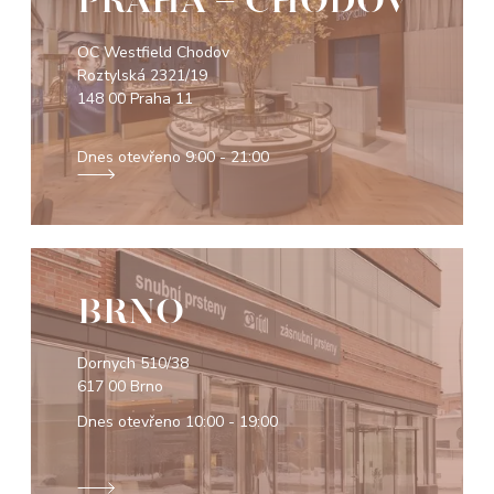
PRAHA - CHODOV
OC Westfield Chodov
Roztylská 2321/19
148 00 Praha 11
Dnes otevřeno
9:00 - 21:00
BRNO
Dornych 510/38
617 00 Brno
Dnes otevřeno
10:00 - 19:00