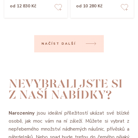
od 12 830 Kč
od 10 280 Kč
NAČÍST DALŠÍ
NEVYBRALI JSTE SI
Z NAŠÍ NABÍDKY?
Narozeniny
jsou ideální příležitostí ukázat své blízké
osobě, jak moc vám na ní záleží. Můžete si vybrat z
nepřeberného množství nádherných náušnic, přívěsků a
náhrdelníků. Nebo snad bude trefou do černého nějaký